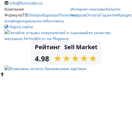
info@formulatv.ru
Компания
Интернет-магазин
Каталог
ФормулаТВ
Обзоры
Карьера
Политика
товаров
Оплата
Гарантия
Кредит
конфиденциальности
Контакты
Карта сайта
Рейтинг
Sell Market
★
★
★
★
★
★
★
★
★
★
4.98