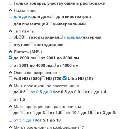
Только товары, участвующие в распродаже
Назначение
для дома
для дома
для кинотеатров
для презентаций
универсальный
Тип лампы
3LCD
газоразрядная
лазерная
лазерная
ртутная
светодиодная
Яркость (ANSI)
до 2000 лм
от 2001 до 3000 лм
от 3001 до 4000 лм
от 4000 лм
Основное разрешение
Full HD (1080)
HD (720)
Ultra HD (4K)
Мин. проекционное расстояние, м
до 0.5
от 0.5 до 0.9
от 0.5 до 0.9
от 1 до 1.4
от 1.5
Макс. проекционное расстояние, м
до 1
от 1 до 3
от 1.5
от 10.1 до 15
от 3 до 5.
от 5.1 до 10
от 5.1 до 10
Мин. проекционный коэффициент (:1)