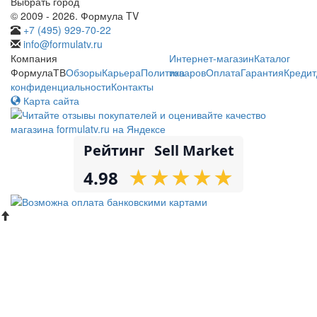
Выбрать город
© 2009 - 2026. Формула TV
+7 (495) 929-70-22
info@formulatv.ru
Компания
Интернет-магазин
Каталог
ФормулаТВ
Обзоры
Карьера
Политика
товаров
Оплата
Гарантия
Кредит
конфиденциальности
Контакты
Карта сайта
Рейтинг
Sell Market
★
★
★
★
★
★
★
★
★
★
4.98