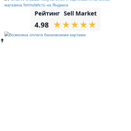
Рейтинг
Sell Market
★
★
★
★
★
★
★
★
★
★
4.98