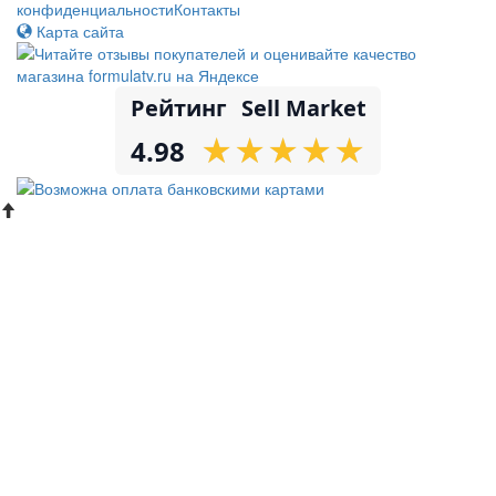
конфиденциальности
Контакты
Карта сайта
Рейтинг
Sell Market
★
★
★
★
★
★
★
★
★
★
4.98