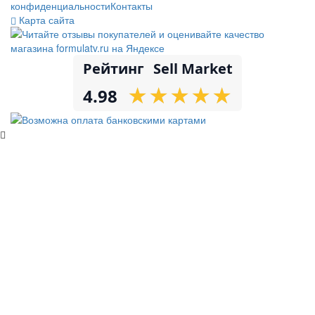
конфиденциальности
Контакты
Карта сайта
Рейтинг
Sell Market
★
★
★
★
★
★
★
★
★
★
4.98