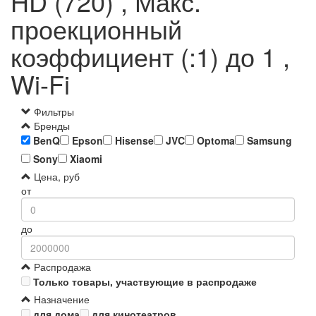
HD (720) , Макс.
проекционный
коэффициент (:1) до 1 ,
Wi-Fi
Фильтры
Бренды
BenQ
Epson
Hisense
JVC
Optoma
Samsung
Sony
Xiaomi
Цена, руб
от
до
Распродажа
Только товары, участвующие в распродаже
Назначение
для дома
для кинотеатров