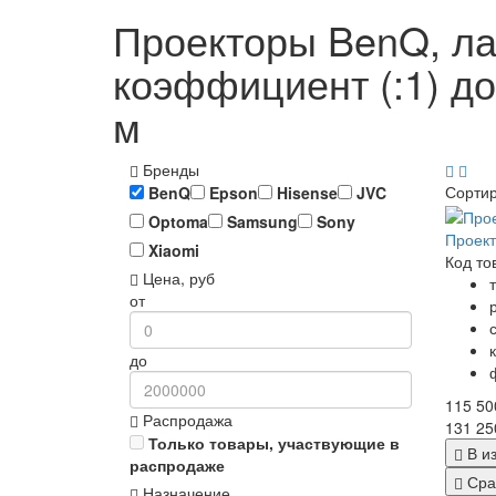
Проекторы BenQ, ла
коэффициент (:1) до
м
Бренды
Сорти
BenQ
Epson
Hisense
JVC
Optoma
Samsung
Sony
Проек
Xiaomi
Код то
Цена, руб
от
до
115 50
Распродажа
131 25
Только товары, участвующие в
В и
распродаже
Сра
Назначение