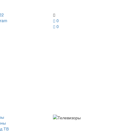
22
gram
0
0
ры
йны
д ТВ