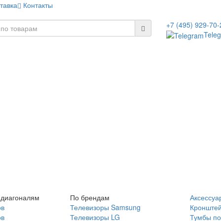
тавка
Контакты
+7 (495) 929-70-
Tele
 диагоналям
По брендам
Аксессуа
ов
Телевизоры Samsung
Кронште
ов
Телевизоры LG
Тумбы по