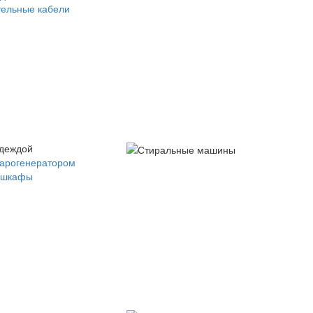
ельные кабели
одеждой
парогенератором
 шкафы