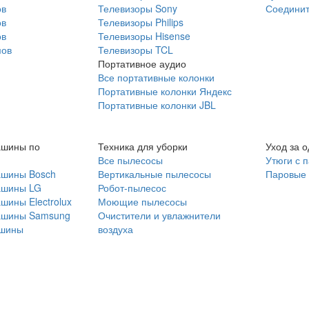
ов
Телевизоры Sony
Соединит
ов
Телевизоры Philips
ов
Телевизоры Hisense
мов
Телевизоры TCL
Портативное аудио
Все портативные колонки
Портативные колонки Яндекс
Портативные колонки JBL
ашины по
Техника для уборки
Уход за 
Все пылесосы
Утюги с 
ашины Bosch
Вертикальные пылесосы
Паровые
ашины LG
Робот-пылесос
шины Electrolux
Моющие пылесосы
ашины Samsung
Очистители и увлажнители
шины
воздуха