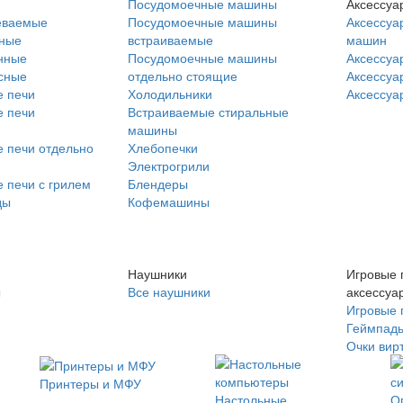
Посудомоечные машины
Аксессуа
еваемые
Посудомоечные машины
Аксессуа
нные
встраиваемые
машин
нные
Посудомоечные машины
Аксессуа
сные
отдельно стоящие
Аксессуа
 печи
Холодильники
Аксессуа
 печи
Встраиваемые стиральные
машины
 печи отдельно
Хлебопечки
Электрогрили
 печи с грилем
Блендеры
ды
Кофемашины
Наушники
Игровые 
ы
Все наушники
аксессуа
Игровые 
Геймпад
Очки вир
Принтеры и МФУ
Настольные
О