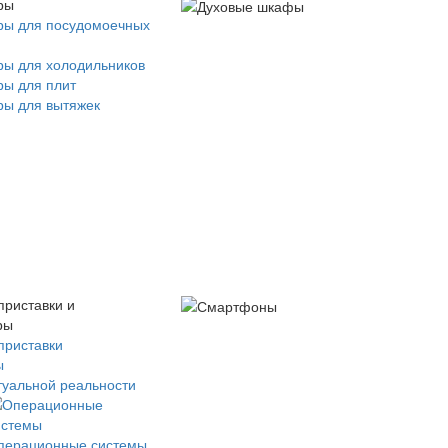
ры
ры для посудомоечных
ры для холодильников
ры для плит
ры для вытяжек
приставки и
ры
приставки
ы
туальной реальности
перационные системы