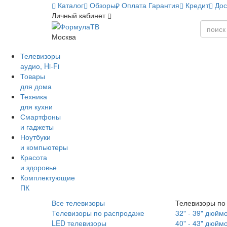
Каталог
Обзоры
Оплата
Гарантия
Кредит
Дос
Личный кабинет
Москва
Телевизоры
аудио, Hi-Fi
Товары
для дома
Техника
для кухни
Смартфоны
и гаджеты
Ноутбуки
и компьютеры
Красота
и здоровье
Комплектующие
ПК
Все телевизоры
Телевизоры по
Телевизоры по распродаже
32" - 39" дюйм
LED телевизоры
40" - 43" дюйм