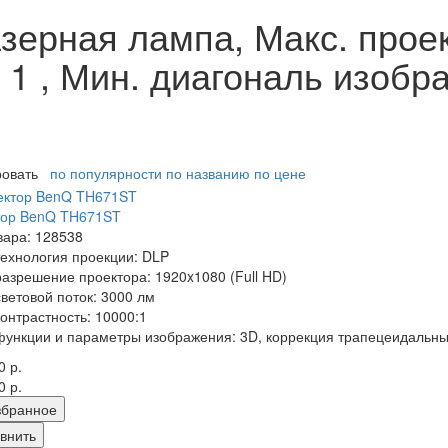
зерная лампа, Макс. про
 1 , Мин. диагональ изобра
ровать
по популярности
по названию
по цене
тор BenQ TH671ST
вара: 128538
технология проекции: DLP
разрешение проектора: 1920x1080 (Full HD)
световой поток: 3000 лм
контрастность: 10000:1
функции и параметры изображения: 3D, коррекция трапецеидальн
0 р.
0 р.
збранное
внить