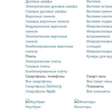
Духовые шкафы
Вытяжки
Электрические духовые шкафы
Вытяжки встра
Газовые духовые шкафы
Вытяжки ками
Варочные панели
Вытяжки накло
Газовые варочные панели
Вытяжки подве
Индукционные варочные
Микроволновые
панели
Микроволновые
Электрические варочные
встраиваемые
панели
Микроволновые
Комбинированные варочные
стоящие
панели
Микроволновые
Плиты
Кулеры для во
Электрические плиты
Газовые плиты
Комбинированные плиты
Смартфоны, телефоны
Смарт часы
Все смартфоны
Все смарт час
Смартфоны Samsung
Планшеты
Смартфоны Apple
Все планшеты
Ноутбуки
Мониторы