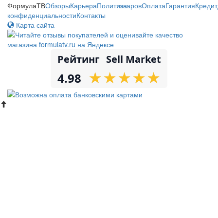
ФормулаТВ
Обзоры
Карьера
Политика
товаров
Оплата
Гарантия
Кредит
конфиденциальности
Контакты
Карта сайта
Рейтинг
Sell Market
★
★
★
★
★
★
★
★
★
★
4.98