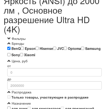
Яркость (ANSI) до 2000
лм , Основное
разрешение Ultra HD
(4K)
Фильтры
Бренды
BenQ
Epson
Hisense
JVC
Optoma
Samsung
Sony
Xiaomi
Цена, руб
от
до
Распродажа
Только товары, участвующие в распродаже
Назначение
для дома
для кинотеатров
для презентаций