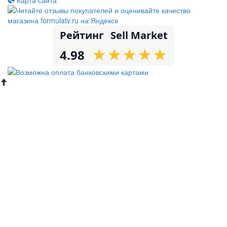
Рейтинг
Sell Market
★
★
★
★
★
★
★
★
★
★
4.98