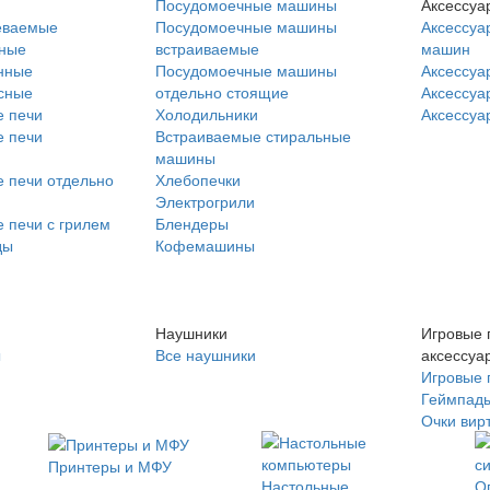
Посудомоечные машины
Аксессуа
еваемые
Посудомоечные машины
Аксессуа
нные
встраиваемые
машин
нные
Посудомоечные машины
Аксессуа
сные
отдельно стоящие
Аксессуа
 печи
Холодильники
Аксессуа
 печи
Встраиваемые стиральные
машины
 печи отдельно
Хлебопечки
Электрогрили
 печи с грилем
Блендеры
ды
Кофемашины
Наушники
Игровые 
ы
Все наушники
аксессуа
Игровые 
Геймпад
Очки вир
Принтеры и МФУ
Настольные
О