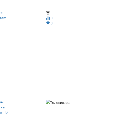
22
gram
0
0
ры
йны
д ТВ