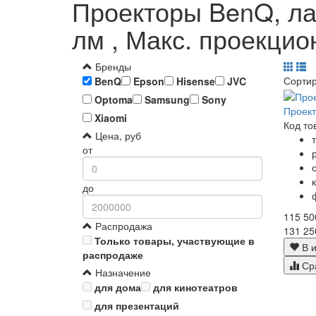
Проекторы BenQ, лаз
лм , Макс. проекцио
Бренды
Сорти
BenQ
Epson
Hisense
JVC
Optoma
Samsung
Sony
Проек
Xiaomi
Код то
Цена, руб
от
до
115 50
Распродажа
131 25
Только товары, участвующие в
В и
распродаже
Ср
Назначение
для дома
для кинотеатров
для презентаций