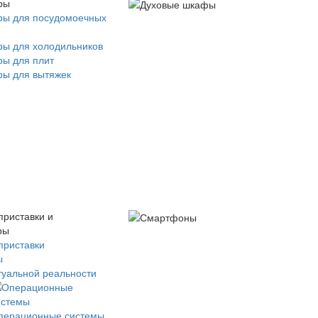
ры
ры для посудомоечных
ры для холодильников
ры для плит
ры для вытяжек
приставки и
ры
приставки
ы
туальной реальности
перационные системы