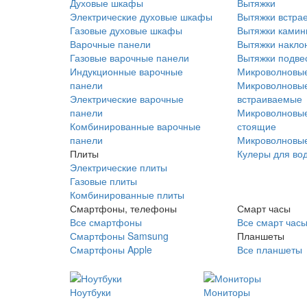
Духовые шкафы
Вытяжки
Электрические духовые шкафы
Вытяжки встра
Газовые духовые шкафы
Вытяжки ками
Варочные панели
Вытяжки накло
Газовые варочные панели
Вытяжки подве
Индукционные варочные
Микроволновые
панели
Микроволновые
Электрические варочные
встраиваемые
панели
Микроволновые
Комбинированные варочные
стоящие
панели
Микроволновые
Плиты
Кулеры для во
Электрические плиты
Газовые плиты
Комбинированные плиты
Смартфоны, телефоны
Смарт часы
Все смартфоны
Все смарт час
Смартфоны Samsung
Планшеты
Смартфоны Apple
Все планшеты
Ноутбуки
Мониторы