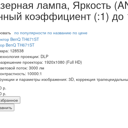
ерная лампа, Яркость (AN
нный коэффициент (:1) до 
ровать
по популярности
по названию
по цене
тор BenQ TH671ST
вара: 128538
технология проекции: DLP
разрешение проектора: 1920x1080 (Full HD)
световой поток: 3000 лм
контрастность: 10000:1
функции и параметры изображения: 3D, коррекция трапецеидальн
0 р.
0 р.
збранное
авнить