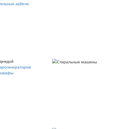
ельные кабели
одеждой
парогенератором
 шкафы