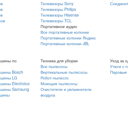
ов
Телевизоры Sony
Соединит
ов
Телевизоры Philips
ов
Телевизоры Hisense
мов
Телевизоры TCL
Портативное аудио
Все портативные колонки
Портативные колонки Яндекс
Портативные колонки JBL
ашины по
Техника для уборки
Уход за 
Все пылесосы
Утюги с 
ашины Bosch
Вертикальные пылесосы
Паровые
ашины LG
Робот-пылесос
шины Electrolux
Моющие пылесосы
ашины Samsung
Очистители и увлажнители
шины
воздуха