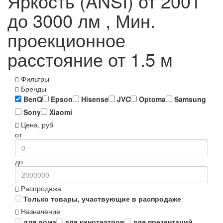
Яркость (ANSI) от 2001
до 3000 лм , Мин.
проекционное
расстояние от 1.5 м
Фильтры
Бренды
BenQ
Epson
Hisense
JVC
Optoma
Samsung
Sony
Xiaomi
Цена, руб
от
до
Распродажа
Только товары, участвующие в распродаже
Назначение
для дома
для кинотеатров
для презентаций