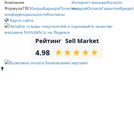
Компания
Интернет-магазин
Каталог
ФормулаТВ
Обзоры
Карьера
Политика
товаров
Оплата
Гарантия
Кредит
конфиденциальности
Контакты
Карта сайта
Рейтинг
Sell Market
★
★
★
★
★
★
★
★
★
★
4.98