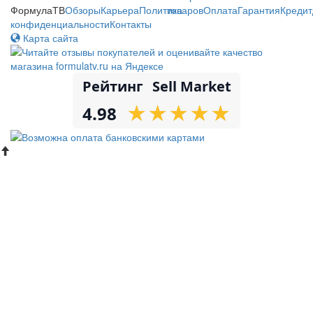
ФормулаТВ
Обзоры
Карьера
Политика
товаров
Оплата
Гарантия
Кредит
конфиденциальности
Контакты
Карта сайта
Рейтинг
Sell Market
★
★
★
★
★
★
★
★
★
★
4.98