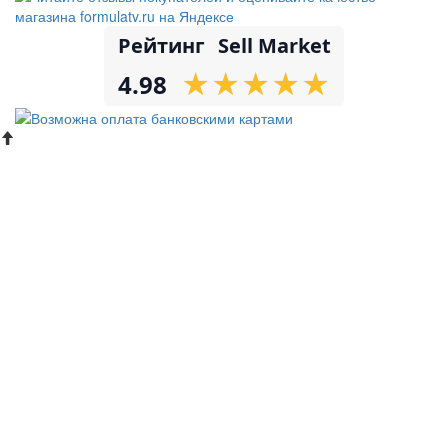
Рейтинг
Sell Market
★
★
★
★
★
★
★
★
★
★
4.98