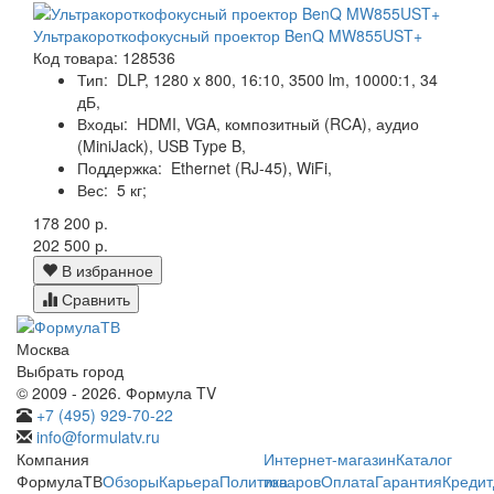
Ультракороткофокусный проектор BenQ MW855UST+
Код товара: 128536
Тип:
DLP, 1280 x 800, 16:10, 3500 lm, 10000:1, 34
дБ,
Входы:
HDMI, VGA, композитный (RCA), аудио
(MiniJack), USB Type B,
Поддержка:
Ethernet (RJ-45), WiFi,
Вес:
5 кг;
178 200 р.
202 500 р.
В избранное
Сравнить
Москва
Выбрать город
© 2009 - 2026. Формула TV
+7 (495) 929-70-22
info@formulatv.ru
Компания
Интернет-магазин
Каталог
ФормулаТВ
Обзоры
Карьера
Политика
товаров
Оплата
Гарантия
Кредит