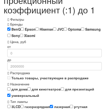
проекционный
коэффициент (:1) до 1
Фильтры
Бренды
BenQ
Epson
Hisense
JVC
Optoma
Samsung
Sony
Xiaomi
Цена, руб
от
до
Распродажа
Только товары, участвующие в распродаже
Назначение
для дома
для кинотеатров
для презентаций
универсальный
Тип лампы
3LCD
газоразрядная
лазерная
ртутная