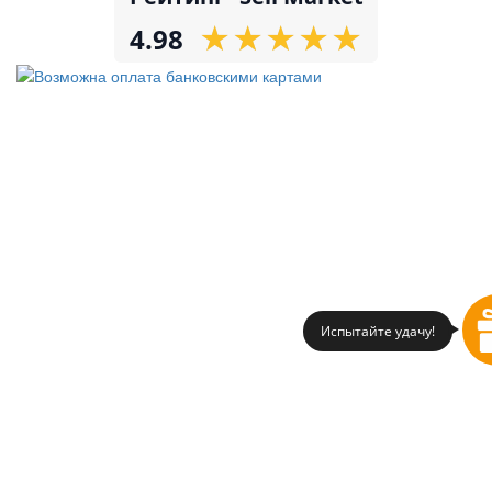
★
★
★
★
★
★
★
★
★
★
4.98
Испытайте удачу!