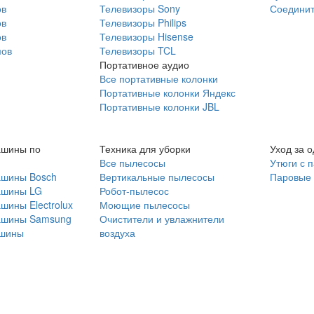
ов
Телевизоры Sony
Соединит
ов
Телевизоры Philips
ов
Телевизоры Hisense
мов
Телевизоры TCL
Портативное аудио
Все портативные колонки
Портативные колонки Яндекс
Портативные колонки JBL
ашины по
Техника для уборки
Уход за 
Все пылесосы
Утюги с 
ашины Bosch
Вертикальные пылесосы
Паровые
ашины LG
Робот-пылесос
шины Electrolux
Моющие пылесосы
ашины Samsung
Очистители и увлажнители
шины
воздуха