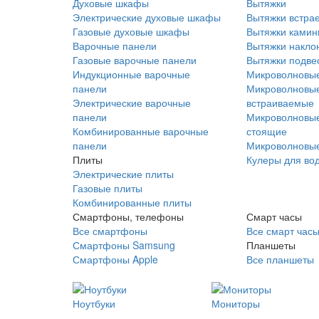
Духовые шкафы
Вытяжки
Электрические духовые шкафы
Вытяжки встра
Газовые духовые шкафы
Вытяжки ками
Варочные панели
Вытяжки накло
Газовые варочные панели
Вытяжки подве
Индукционные варочные
Микроволновые
панели
Микроволновые
Электрические варочные
встраиваемые
панели
Микроволновые
Комбинированные варочные
стоящие
панели
Микроволновые
Плиты
Кулеры для во
Электрические плиты
Газовые плиты
Комбинированные плиты
Смартфоны, телефоны
Смарт часы
Все смартфоны
Все смарт час
Смартфоны Samsung
Планшеты
Смартфоны Apple
Все планшеты
Ноутбуки
Мониторы