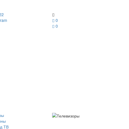
22
gram
0
0
ры
йны
д ТВ