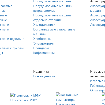
Посудомоечные машины
Аксессуа
еваемые
Посудомоечные машины
Аксессуа
нные
встраиваемые
машин
нные
Посудомоечные машины
Аксессуа
сные
отдельно стоящие
Аксессуа
 печи
Холодильники
Аксессуа
 печи
Встраиваемые стиральные
машины
 печи отдельно
Хлебопечки
Электрогрили
 печи с грилем
Блендеры
ды
Кофемашины
Наушники
Игровые 
ы
Все наушники
аксессуа
Игровые 
Геймпад
Очки вир
Принтеры и МФУ
Настольные
О