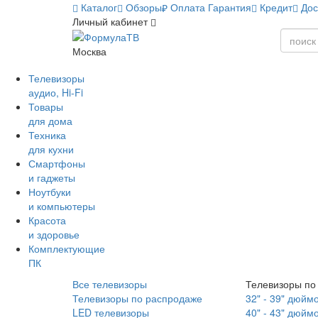
Каталог
Обзоры
Оплата
Гарантия
Кредит
Дос
Личный кабинет
Москва
Телевизоры
аудио, Hi-Fi
Товары
для дома
Техника
для кухни
Смартфоны
и гаджеты
Ноутбуки
и компьютеры
Красота
и здоровье
Комплектующие
ПК
Все телевизоры
Телевизоры по
Телевизоры по распродаже
32" - 39" дюйм
LED телевизоры
40" - 43" дюйм