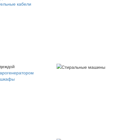
ельные кабели
одеждой
парогенератором
 шкафы