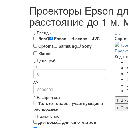
Проекторы Epson дл
расстояние до 1 м, 
Бренды
Сорти
BenQ
Epson
Hisense
JVC
Optoma
Samsung
Sony
Проект
Xiaomi
Код то
Цена, руб
от
до
Распродажа
В и
Только товары, участвующие в
Сра
распродаже
Назначение
для дома
для кинотеатров