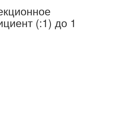
оекционное
циент (:1) до 1