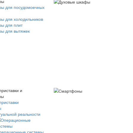
ры
ры для посудомоечных
ры для холодильников
ры для плит
ры для вытяжек
приставки и
ры
приставки
ы
туальной реальности
перационные системы