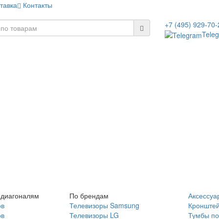
тавка
Контакты
+7 (495) 929-70-
Tele
 диагоналям
По брендам
Аксессуа
ов
Телевизоры Samsung
Кронште
ов
Телевизоры LG
Тумбы по