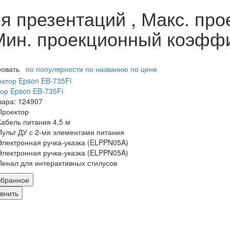
я презентаций , Макс. пр
Мин. проекционный коэффи
ровать
по популярности
по названию
по цене
ор Epson EB-735Fi
вара: 124907
Проектор
Кабель питания 4,5 м
Пульт ДУ с 2-мя элементами питания
Электронная ручка-указка (ELPPN05A)
Электронная ручка-указка (ELPPN05A)
Пенал для интерактивных стилусов
збранное
внить