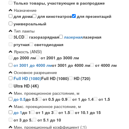
Только товары, участвующие в распродаже
Назначение
для дома
для кинотеатров
для презентаций
универсальный
Тип лампы
3LCD
газоразрядная
лазерная
лазерная
ртутная
светодиодная
Яркость (ANSI)
до 2000 лм
от 2001 до 3000 лм
от 3001 до 4000 лм
от 3001 до 4000 лм
от 4000 лм
Основное разрешение
Full HD (1080)
Full HD (1080)
HD (720)
Ultra HD (4K)
Мин. проекционное расстояние, м
до 0.5
до 0.5
от 0.5 до 0.9
от 1 до 1.4
от 1.5
Макс. проекционное расстояние, м
до 1
до 1
от 1 до 3
от 1.5
от 10.1 до 15
от 3 до 5.
от 5.1 до 10
Мин. проекционный коэффициент (:1)