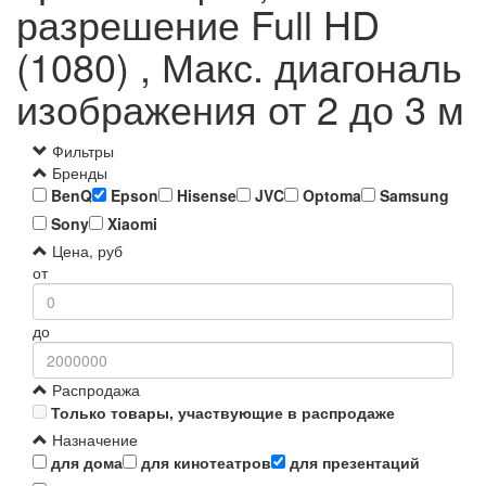
разрешение Full HD
(1080) , Макс. диагональ
изображения от 2 до 3 м
Фильтры
Бренды
BenQ
Epson
Hisense
JVC
Optoma
Samsung
Sony
Xiaomi
Цена, руб
от
до
Распродажа
Только товары, участвующие в распродаже
Назначение
для дома
для кинотеатров
для презентаций