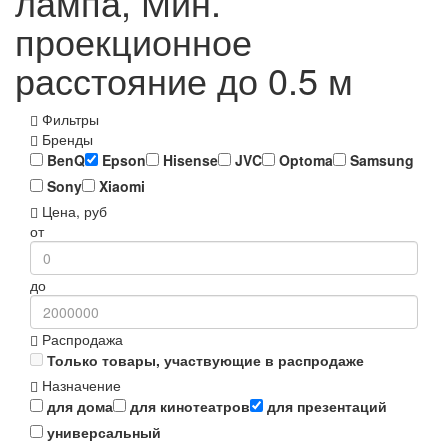
лампа, Мин.
проекционное
расстояние до 0.5 м
Фильтры
Бренды
BenQ
Epson
Hisense
JVC
Optoma
Samsung
Sony
Xiaomi
Цена, руб
от
до
Распродажа
Только товары, участвующие в распродаже
Назначение
для дома
для кинотеатров
для презентаций
универсальный