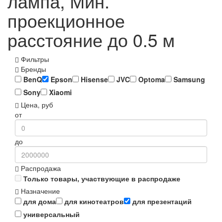
лампа, Мин.
проекционное
расстояние до 0.5 м
Фильтры
Бренды
BenQ
Epson
Hisense
JVC
Optoma
Samsung
Sony
Xiaomi
Цена, руб
от
до
Распродажа
Только товары, участвующие в распродаже
Назначение
для дома
для кинотеатров
для презентаций
универсальный