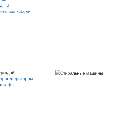
д ТВ
ельные кабели
одеждой
парогенератором
 шкафы