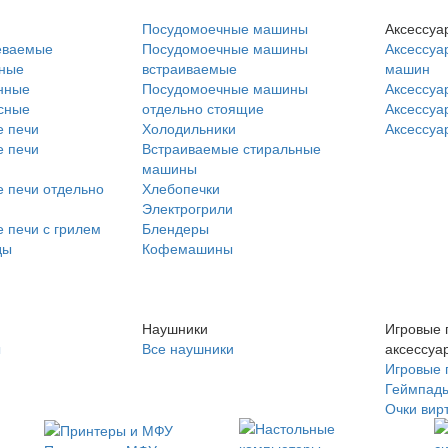
Посудомоечные машины
Аксессуа
еваемые
Посудомоечные машины
Аксессуа
нные
встраиваемые
машин
нные
Посудомоечные машины
Аксессуа
сные
отдельно стоящие
Аксессуа
 печи
Холодильники
Аксессуа
 печи
Встраиваемые стиральные
машины
 печи отдельно
Хлебопечки
Электрогрили
 печи с грилем
Блендеры
ды
Кофемашины
Наушники
Игровые 
ы
Все наушники
аксессуа
Игровые 
Геймпад
Очки вир