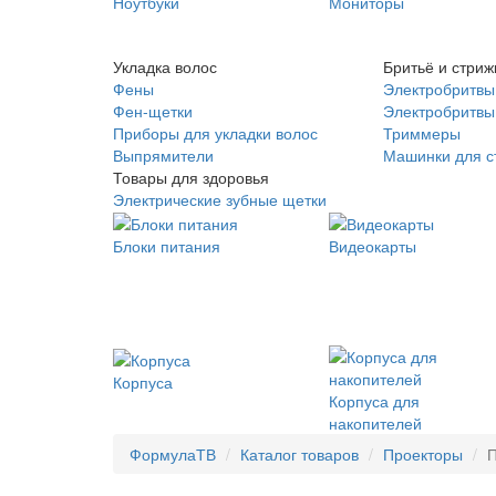
Ноутбуки
Мониторы
Укладка волос
Бритьё и стриж
Фены
Электробритвы
Фен-щетки
Электробритвы 
Приборы для укладки волос
Триммеры
Выпрямители
Машинки для с
Товары для здоровья
Электрические зубные щетки
Блоки питания
Видеокарты
Корпуса
Корпуса для
накопителей
ФормулаТВ
Каталог товаров
Проекторы
П