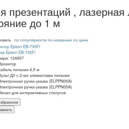
я презентаций , лазерная 
ояние до 1 м
ровать
по популярности
по названию
по цене
ор Epson EB-735Fi
вара: 124907
Проектор
Кабель питания 4,5 м
Пульт ДУ с 2-мя элементами питания
Электронная ручка-указка (ELPPN05A)
Электронная ручка-указка (ELPPN05A)
Пенал для интерактивных стилусов
збранное
авнить