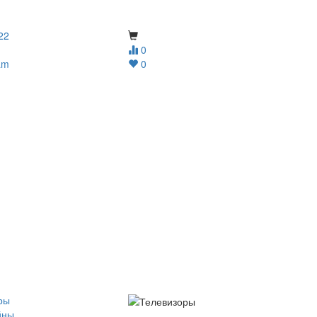
22
0
am
0
ры
йны