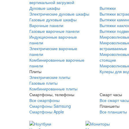
вертикальной загрузкой
Духовые шкафы
Вытяжки
Электрические духовые шкафы
Вытяжки встра
Газовые духовые шкафы
Вытяжки ками
Варочные панели
Вытяжки накло
Газовые варочные панели
Вытяжки подве
Индукционные варочные
Микроволновые
панели
Микроволновые
Электрические варочные
встраиваемые
панели
Микроволновые
Комбинированные варочные
стоящие
панели
Микроволновые
Плиты
Кулеры для во
Электрические плиты
Газовые плиты
Комбинированные плиты
Смартфоны, телефоны
Смарт часы
Все смартфоны
Все смарт час
Смартфоны Samsung
Планшеты
Смартфоны Apple
Все планшеты