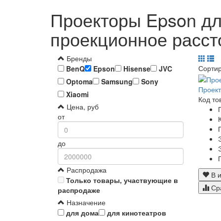
Проекторы Epson дл
проекционное расст
Бренды
Сорти
BenQ
Epson
Hisense
JVC
Optoma
Samsung
Sony
Проект
Xiaomi
Код то
Цена, руб
от
до
Распродажа
В и
Только товары, участвующие в
Ср
распродаже
Назначение
для дома
для кинотеатров