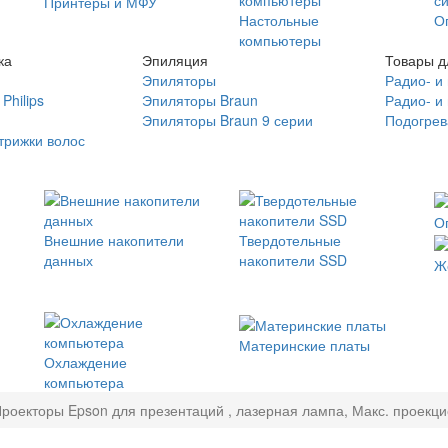
Принтеры и МФУ
Настольные
О
компьютеры
ка
Эпиляция
Товары д
Эпиляторы
Радио- и
Philips
Эпиляторы Braun
Радио- и
Эпиляторы Braun 9 серии
Подогрев
трижки волос
О
Внешние накопители
Твердотельные
данных
накопители SSD
Ж
Материнские платы
Охлаждение
компьютера
роекторы Epson для презентаций , лазерная лампа, Макс. проекци