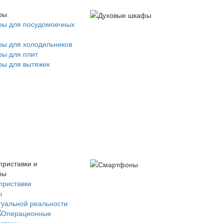
ры
ры для посудомоечных
ры для холодильников
ры для плит
ры для вытяжек
приставки и
ры
приставки
ы
туальной реальности