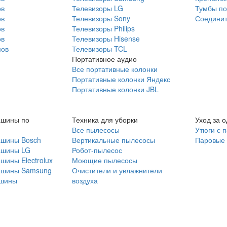
ов
Телевизоры LG
Тумбы по
ов
Телевизоры Sony
Соединит
ов
Телевизоры Philips
ов
Телевизоры Hisense
мов
Телевизоры TCL
Портативное аудио
Все портативные колонки
Портативные колонки Яндекс
Портативные колонки JBL
ашины по
Техника для уборки
Уход за 
Все пылесосы
Утюги с 
ашины Bosch
Вертикальные пылесосы
Паровые
ашины LG
Робот-пылесос
шины Electrolux
Моющие пылесосы
ашины Samsung
Очистители и увлажнители
шины
воздуха