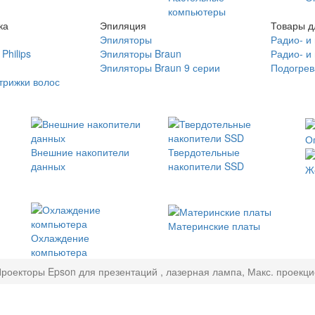
компьютеры
ка
Эпиляция
Товары д
Эпиляторы
Радио- и
Philips
Эпиляторы Braun
Радио- и
Эпиляторы Braun 9 серии
Подогрев
трижки волос
О
Внешние накопители
Твердотельные
данных
накопители SSD
Ж
Материнские платы
Охлаждение
компьютера
роекторы Epson для презентаций , лазерная лампа, Макс. проекци