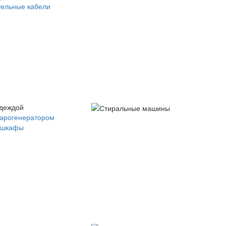
ельные кабели
одеждой
парогенератором
 шкафы