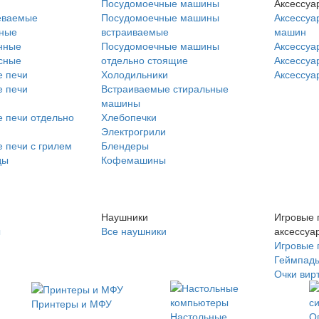
Посудомоечные машины
Аксессуа
еваемые
Посудомоечные машины
Аксессуа
нные
встраиваемые
машин
нные
Посудомоечные машины
Аксессуа
сные
отдельно стоящие
Аксессуа
 печи
Холодильники
Аксессуа
 печи
Встраиваемые стиральные
машины
 печи отдельно
Хлебопечки
Электрогрили
 печи с грилем
Блендеры
ды
Кофемашины
Наушники
Игровые 
ы
Все наушники
аксессуа
Игровые 
Геймпад
Очки вир
Принтеры и МФУ
Настольные
О