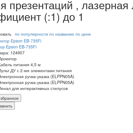
я презентаций , лазерная 
ициент (:1) до 1
ровать
по популярности
по названию
по цене
ор Epson EB-735Fi
вара: 124907
Проектор
Кабель питания 4,5 м
Пульт ДУ с 2-мя элементами питания
Электронная ручка-указка (ELPPN05A)
Электронная ручка-указка (ELPPN05A)
Пенал для интерактивных стилусов
збранное
авнить