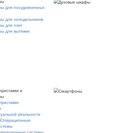
ры
ры для посудомоечных
ры для холодильников
ры для плит
ры для вытяжек
приставки и
ры
приставки
ы
туальной реальности
перационные системы