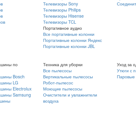
ов
Телевизоры Sony
Соединит
ов
Телевизоры Philips
ов
Телевизоры Hisense
мов
Телевизоры TCL
Портативное аудио
Все портативные колонки
Портативные колонки Яндекс
Портативные колонки JBL
ашины по
Техника для уборки
Уход за 
Все пылесосы
Утюги с 
ашины Bosch
Вертикальные пылесосы
Паровые
ашины LG
Робот-пылесос
шины Electrolux
Моющие пылесосы
ашины Samsung
Очистители и увлажнители
шины
воздуха