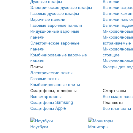
Духовые шкафы
Вытяжки
Электрические духовые шкафы
Вытяжки встра
Газовые духовые шкафы
Вытяжки ками
Варочные панели
Вытяжки накло
Газовые варочные панели
Вытяжки подве
Индукционные варочные
Микроволновые
панели
Микроволновые
Электрические варочные
встраиваемые
панели
Микроволновые
Комбинированные варочные
стоящие
панели
Микроволновые
Плиты
Кулеры для во
Электрические плиты
Газовые плиты
Комбинированные плиты
Смартфоны, телефоны
Смарт часы
Все смартфоны
Все смарт час
Смартфоны Samsung
Планшеты
Смартфоны Apple
Все планшеты
Ноутбуки
Мониторы