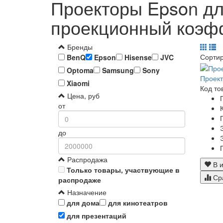
Проекторы Epson дл
проекционный коэфф
Бренды
Сорти
BenQ
Epson
Hisense
JVC
Optoma
Samsung
Sony
Проект
Xiaomi
Код то
Цена, руб
от
до
Распродажа
В и
Только товары, участвующие в
Ср
распродаже
Назначение
для дома
для кинотеатров
для презентаций