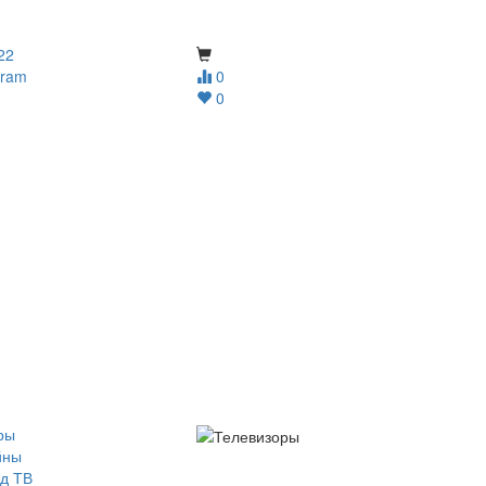
22
gram
0
0
ры
йны
д ТВ