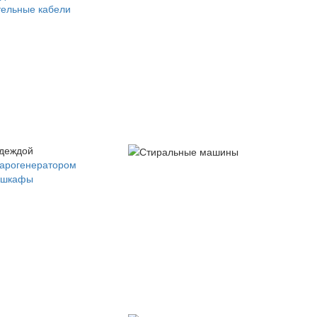
ельные кабели
одеждой
парогенератором
 шкафы