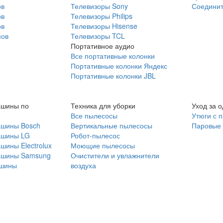
ов
Телевизоры Sony
Соединит
ов
Телевизоры Philips
ов
Телевизоры Hisense
мов
Телевизоры TCL
Портативное аудио
Все портативные колонки
Портативные колонки Яндекс
Портативные колонки JBL
ашины по
Техника для уборки
Уход за 
Все пылесосы
Утюги с 
ашины Bosch
Вертикальные пылесосы
Паровые
ашины LG
Робот-пылесос
шины Electrolux
Моющие пылесосы
ашины Samsung
Очистители и увлажнители
шины
воздуха