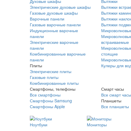
Духовые шкафы
Вытяжки
Электрические духовые шкафы
Вытяжки встра
Газовые духовые шкафы
Вытяжки ками
Варочные панели
Вытяжки накло
Газовые варочные панели
Вытяжки подве
Индукционные варочные
Микроволновые
панели
Микроволновые
Электрические варочные
встраиваемые
панели
Микроволновые
Комбинированные варочные
стоящие
панели
Микроволновые
Плиты
Кулеры для во
Электрические плиты
Газовые плиты
Комбинированные плиты
Смартфоны, телефоны
Смарт часы
Все смартфоны
Все смарт час
Смартфоны Samsung
Планшеты
Смартфоны Apple
Все планшеты
Ноутбуки
Мониторы