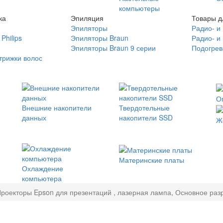
компьютеры
ка
Эпиляция
Товары д
Эпиляторы
Радио- и
Philips
Эпиляторы Braun
Радио- и
Эпиляторы Braun 9 серии
Подогрев
трижки волос
О
Внешние накопители
Твердотельные
данных
накопители SSD
Ж
Материнские платы
Охлаждение
компьютера
роекторы Epson для презентаций , лазерная лампа, Основное разр