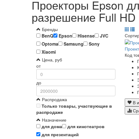
Проекторы Epson дл
разрешение Full HD 
Бренды
Сорти
BenQ
Epson
Hisense
JVC
Optoma
Samsung
Sony
Проект
Xiaomi
Код то
Цена, руб
от
до
Распродажа
В и
Только товары, участвующие в
Ср
распродаже
Назначение
для дома
для кинотеатров
для презентаций