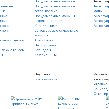
Посудомоечные машины
Аксессуа
еваемые
Посудомоечные машины
Аксессуа
нные
встраиваемые
машин
нные
Посудомоечные машины
Аксессуа
сные
отдельно стоящие
Аксессуа
 печи
Холодильники
Аксессуа
 печи
Встраиваемые стиральные
машины
 печи отдельно
Хлебопечки
Электрогрили
 печи с грилем
Блендеры
ды
Кофемашины
Наушники
Игровые 
ы
Все наушники
аксессуа
Игровые 
Геймпад
Очки вир
Принтеры и МФУ
Настольные
О