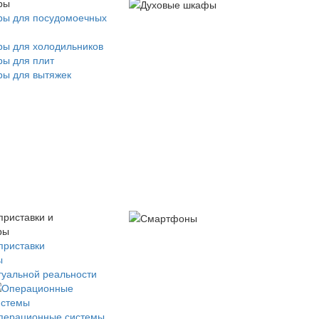
ры
ры для посудомоечных
ры для холодильников
ры для плит
ры для вытяжек
приставки и
ры
приставки
ы
туальной реальности
перационные системы