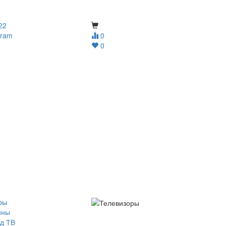
22
gram
0
0
ры
йны
д ТВ