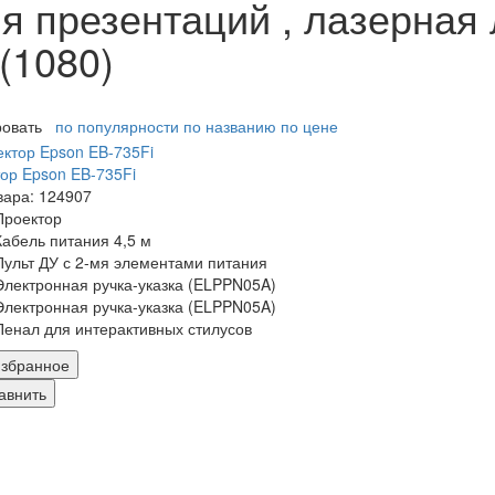
я презентаций , лазерная
(1080)
ровать
по популярности
по названию
по цене
ор Epson EB-735Fi
вара: 124907
Проектор
Кабель питания 4,5 м
Пульт ДУ с 2-мя элементами питания
Электронная ручка-указка (ELPPN05A)
Электронная ручка-указка (ELPPN05A)
Пенал для интерактивных стилусов
збранное
авнить