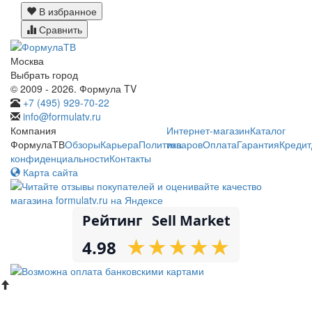
В избранное
Сравнить
Москва
Выбрать город
© 2009 - 2026. Формула TV
+7 (495) 929-70-22
info@formulatv.ru
Компания
Интернет-магазин
Каталог
ФормулаТВ
Обзоры
Карьера
Политика
товаров
Оплата
Гарантия
Кредит
конфиденциальности
Контакты
Карта сайта
Рейтинг
Sell Market
★
★
★
★
★
★
★
★
★
★
4.98