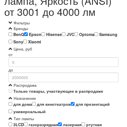
лампа, Яркость (ANSI)
от 3001 до 4000 лм
Фильтры
Бренды
BenQ
Epson
Hisense
JVC
Optoma
Samsung
Sony
Xiaomi
Цена, руб
от
до
Распродажа
Только товары, участвующие в распродаже
Назначение
для дома
для кинотеатров
для презентаций
универсальный
Тип лампы
3LCD
газоразрядная
лазерная
ртутная