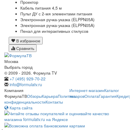
Проектор
Кабель питания 4,5 м
Пульт ДУ с 2-мя элементами питания
Электронная ручка-указка (ELPPN05A)
Электронная ручка-указка (ELPPN05A)
Пенал для интерактивных стилусов
В избранное
Сравнить
Москва
Выбрать город
© 2009 - 2026. Формула TV
+7 (495) 929-70-22
info@formulatv.ru
Компания
Интернет-магазин
Каталог
ФормулаТВ
Обзоры
Карьера
Политика
товаров
Оплата
Гарантия
Кредит
конфиденциальности
Контакты
Карта сайта