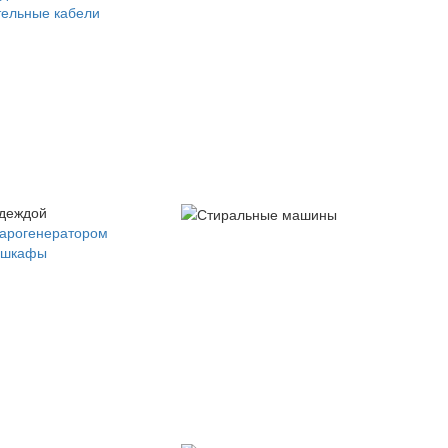
ельные кабели
одеждой
парогенератором
 шкафы