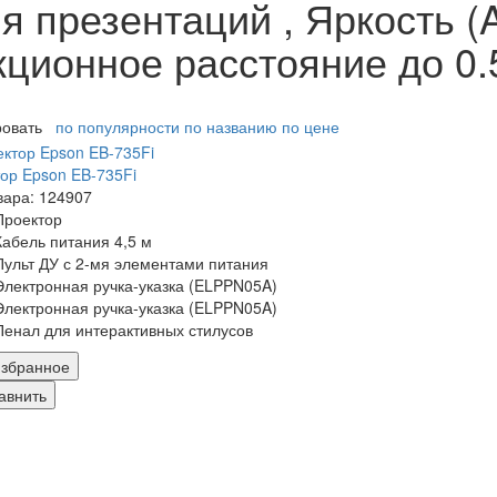
 презентаций , Яркость (A
кционное расстояние до 0.
ровать
по популярности
по названию
по цене
ор Epson EB-735Fi
вара: 124907
Проектор
Кабель питания 4,5 м
Пульт ДУ с 2-мя элементами питания
Электронная ручка-указка (ELPPN05A)
Электронная ручка-указка (ELPPN05A)
Пенал для интерактивных стилусов
збранное
авнить