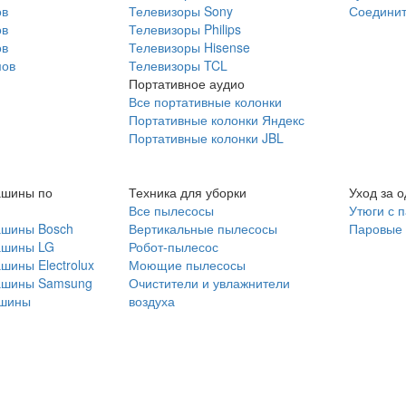
ов
Телевизоры Sony
Соединит
ов
Телевизоры Philips
ов
Телевизоры Hisense
мов
Телевизоры TCL
Портативное аудио
Все портативные колонки
Портативные колонки Яндекс
Портативные колонки JBL
ашины по
Техника для уборки
Уход за 
Все пылесосы
Утюги с 
ашины Bosch
Вертикальные пылесосы
Паровые
ашины LG
Робот-пылесос
шины Electrolux
Моющие пылесосы
ашины Samsung
Очистители и увлажнители
шины
воздуха