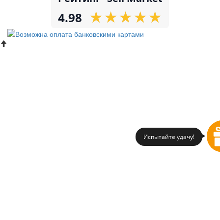
★
★
★
★
★
★
★
★
★
★
4.98
Испытайте удачу!