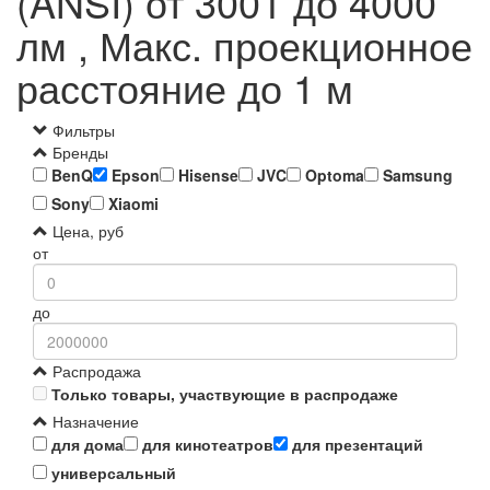
(ANSI) от 3001 до 4000
лм , Макс. проекционное
расстояние до 1 м
Фильтры
Бренды
BenQ
Epson
Hisense
JVC
Optoma
Samsung
Sony
Xiaomi
Цена, руб
от
до
Распродажа
Только товары, участвующие в распродаже
Назначение
для дома
для кинотеатров
для презентаций
универсальный