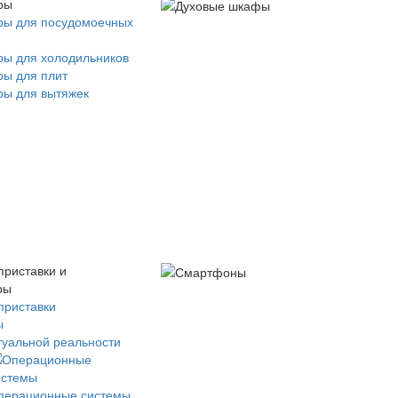
ры
ры для посудомоечных
ры для холодильников
ры для плит
ры для вытяжек
приставки и
ры
приставки
ы
туальной реальности
перационные системы