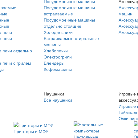
Посудомоечные машины
Аксессуа
еваемые
Посудомоечные машины
Аксессуа
нные
встраиваемые
машин
нные
Посудомоечные машины
Аксессуа
сные
отдельно стоящие
Аксессуа
 печи
Холодильники
Аксессуа
 печи
Встраиваемые стиральные
машины
 печи отдельно
Хлебопечки
Электрогрили
 печи с грилем
Блендеры
ды
Кофемашины
Наушники
Игровые 
ы
Все наушники
аксессуа
Игровые 
Геймпад
Очки вир
Принтеры и МФУ
Настольные
О