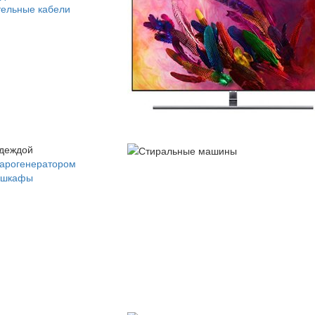
ельные кабели
одеждой
парогенератором
 шкафы