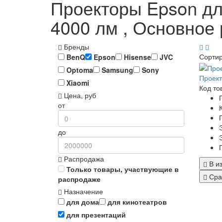
Проекторы Epson для
4000 лм , Основное 
Бренды
Сорти
BenQ
Epson
Hisense
JVC
Optoma
Samsung
Sony
Проект
Xiaomi
Код то
Цена, руб
от
до
Распродажа
В и
Только товары, участвующие в
Сра
распродаже
Назначение
для дома
для кинотеатров
для презентаций