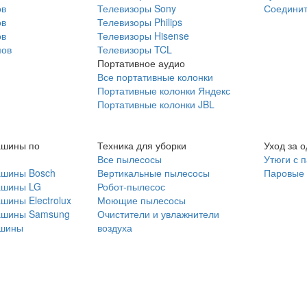
ов
Телевизоры Sony
Соединит
ов
Телевизоры Philips
ов
Телевизоры Hisense
мов
Телевизоры TCL
Портативное аудио
Все портативные колонки
Портативные колонки Яндекс
Портативные колонки JBL
ашины по
Техника для уборки
Уход за 
Все пылесосы
Утюги с 
ашины Bosch
Вертикальные пылесосы
Паровые
ашины LG
Робот-пылесос
шины Electrolux
Моющие пылесосы
ашины Samsung
Очистители и увлажнители
шины
воздуха