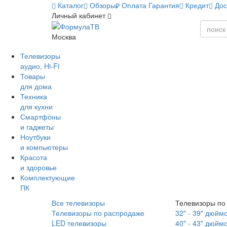
Каталог
Обзоры
Оплата
Гарантия
Кредит
Дос
Личный кабинет
Москва
Телевизоры
аудио, Hi-Fi
Товары
для дома
Техника
для кухни
Смартфоны
и гаджеты
Ноутбуки
и компьютеры
Красота
и здоровье
Комплектующие
ПК
Все телевизоры
Телевизоры по
Телевизоры по распродаже
32" - 39" дюйм
LED телевизоры
40" - 43" дюйм