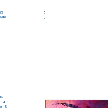
22
gram
0
0
ры
йны
д ТВ