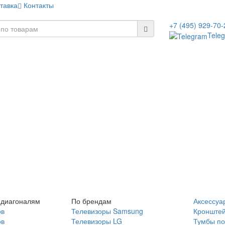
тавка
Контакты
+7 (495) 929-70-
Tele
 диагоналям
По брендам
Аксессуа
ов
Телевизоры Samsung
Кронште
ов
Телевизоры LG
Тумбы по