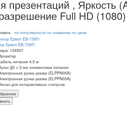
 презентаций , Яркость (A
разрешение Full HD (1080)
ровать
по популярности
по названию
по цене
ор Epson EB-735Fi
вара: 124907
Проектор
Кабель питания 4,5 м
Пульт ДУ с 2-мя элементами питания
Электронная ручка-указка (ELPPN05A)
Электронная ручка-указка (ELPPN05A)
Пенал для интерактивных стилусов
збранное
внить