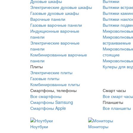
Духовые шкафы
Вытяжки
Электрические духовые шкафы
Вытяжки встра
Газовые духовые шкафы
Вытяжки ками
Варочные панели
Вытяжки накло
Газовые варочные панели
Вытяжки подве
Индукционные варочные
Микроволновые
панели
Микроволновые
Электрические варочные
встраиваемые
панели
Микроволновые
Комбинированные варочные
стоящие
панели
Микроволновые
Плиты
Кулеры для во
Электрические плиты
Газовые плиты
Комбинированные плиты
Смартфоны, телефоны
Смарт часы
Все смартфоны
Все смарт час
Смартфоны Samsung
Планшеты
Смартфоны Apple
Все планшеты
Ноутбуки
Мониторы