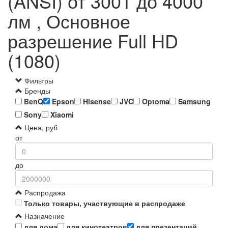
(ANSI) от 3001 до 4000
лм , Основное
разрешение Full HD
(1080)
Фильтры
Бренды
BenQ
Epson
Hisense
JVC
Optoma
Samsung
Sony
Xiaomi
Цена, руб
от
до
Распродажа
Только товары, участвующие в распродаже
Назначение
для дома
для кинотеатров
для презентаций