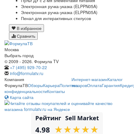
Пульт ДУ с 2-мя элементами питания
Электронная ручка-указка (ELPPN05A)
Электронная ручка-указка (ELPPN05A)
Пенал для интерактивных стилусов
В избранное
Сравнить
Москва
Выбрать город
© 2009 - 2026. Формула TV
+7 (495) 929-70-22
info@formulatv.ru
Компания
Интернет-магазин
Каталог
ФормулаТВ
Обзоры
Карьера
Политика
товаров
Оплата
Гарантия
Кредит
конфиденциальности
Контакты
Карта сайта
Рейтинг
Sell Market
★
★
★
★
★
★
★
★
★
★
4.98