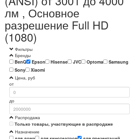
(ANSI) от 3001 до 4000
лм , Основное
разрешение Full HD
(1080)
Фильтры
Бренды
BenQ
Epson
Hisense
JVC
Optoma
Samsung
Sony
Xiaomi
Цена, руб
от
до
Распродажа
Только товары, участвующие в распродаже
Назначение
для дома
для кинотеатров
для презентаций