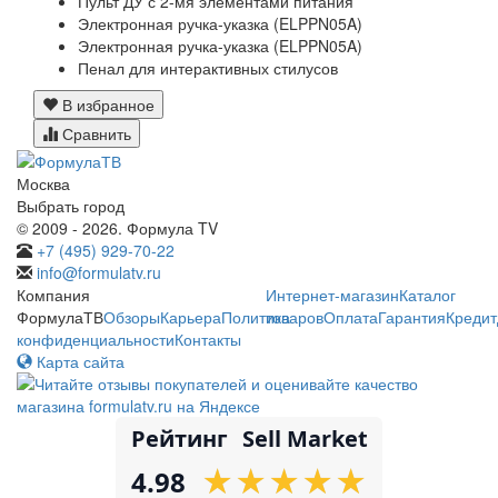
Пульт ДУ с 2-мя элементами питания
Электронная ручка-указка (ELPPN05A)
Электронная ручка-указка (ELPPN05A)
Пенал для интерактивных стилусов
В избранное
Сравнить
Москва
Выбрать город
© 2009 - 2026. Формула TV
+7 (495) 929-70-22
info@formulatv.ru
Компания
Интернет-магазин
Каталог
ФормулаТВ
Обзоры
Карьера
Политика
товаров
Оплата
Гарантия
Кредит
конфиденциальности
Контакты
Карта сайта
Рейтинг
Sell Market
★
★
★
★
★
★
★
★
★
★
4.98