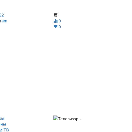
22
gram
0
0
ры
йны
д ТВ