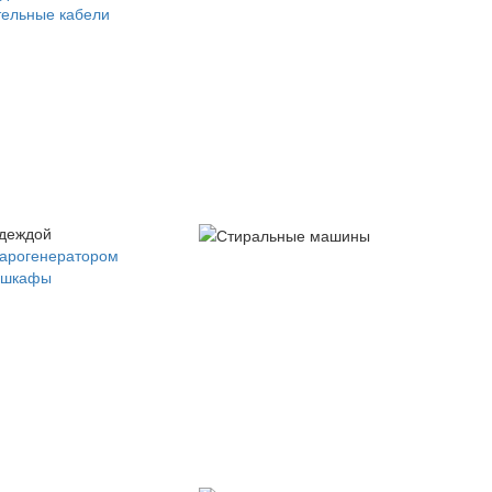
ельные кабели
одеждой
парогенератором
 шкафы