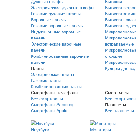
Духовые шкафы
Вытяжки
Электрические духовые шкафы
Вытяжки встра
Газовые духовые шкафы
Вытяжки ками
Варочные панели
Вытяжки накло
Газовые варочные панели
Вытяжки подве
Индукционные варочные
Микроволновые
панели
Микроволновые
Электрические варочные
встраиваемые
панели
Микроволновые
Комбинированные варочные
стоящие
панели
Микроволновые
Плиты
Кулеры для во
Электрические плиты
Газовые плиты
Комбинированные плиты
Смартфоны, телефоны
Смарт часы
Все смартфоны
Все смарт час
Смартфоны Samsung
Планшеты
Смартфоны Apple
Все планшеты
Ноутбуки
Мониторы