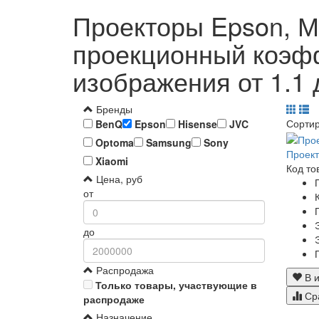
Проекторы Epson, М
проекционный коэффи
изображения от 1.1 
Бренды
Сорти
BenQ
Epson
Hisense
JVC
Optoma
Samsung
Sony
Проект
Xiaomi
Код то
Цена, руб
от
до
Распродажа
В и
Только товары, участвующие в
Ср
распродаже
Назначение