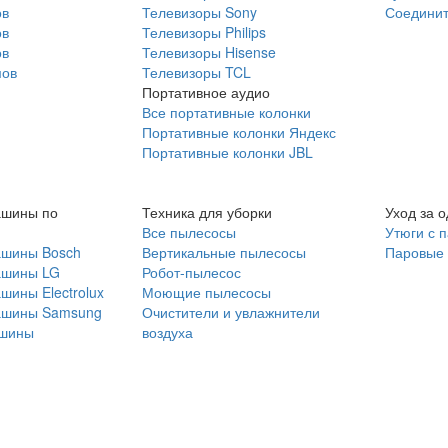
ов
Телевизоры Sony
Соединит
ов
Телевизоры Philips
ов
Телевизоры Hisense
мов
Телевизоры TCL
Портативное аудио
Все портативные колонки
Портативные колонки Яндекс
Портативные колонки JBL
ашины по
Техника для уборки
Уход за 
Все пылесосы
Утюги с 
ашины Bosch
Вертикальные пылесосы
Паровые
ашины LG
Робот-пылесос
шины Electrolux
Моющие пылесосы
ашины Samsung
Очистители и увлажнители
шины
воздуха