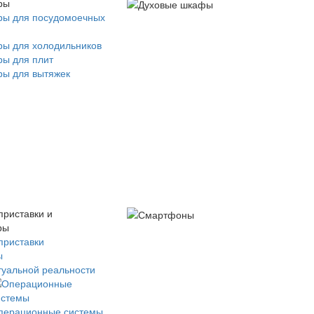
ры
ры для посудомоечных
ры для холодильников
ры для плит
ры для вытяжек
приставки и
ры
приставки
ы
туальной реальности
перационные системы