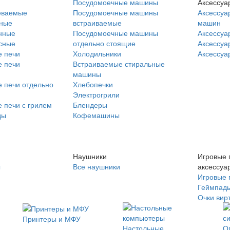
Посудомоечные машины
Аксессуа
еваемые
Посудомоечные машины
Аксессуа
нные
встраиваемые
машин
нные
Посудомоечные машины
Аксессуа
сные
отдельно стоящие
Аксессуа
 печи
Холодильники
Аксессуа
 печи
Встраиваемые стиральные
машины
 печи отдельно
Хлебопечки
Электрогрили
 печи с грилем
Блендеры
ды
Кофемашины
Наушники
Игровые 
ы
Все наушники
аксессуа
Игровые 
Геймпад
Очки вир
Принтеры и МФУ
Настольные
О