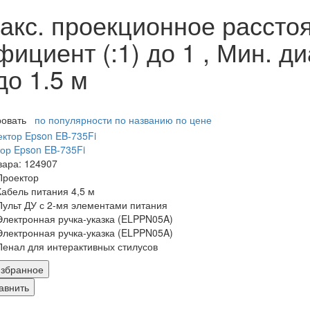
акс. проекционное расстоя
циент (:1) до 1 , Мин. д
до 1.5 м
ровать
по популярности
по названию
по цене
ор Epson EB-735Fi
вара: 124907
Проектор
Кабель питания 4,5 м
Пульт ДУ с 2-мя элементами питания
Электронная ручка-указка (ELPPN05A)
Электронная ручка-указка (ELPPN05A)
Пенал для интерактивных стилусов
збранное
авнить