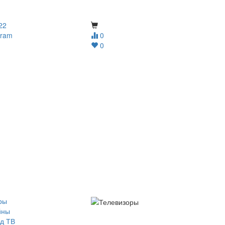
22
gram
0
0
ры
йны
д ТВ