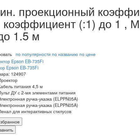
н. проекционный коэффици
коэффициент (:1) до 1 , М
до 1.5 м
ровать
по популярности
по названию
по цене
ор Epson EB-735Fi
вара: 124907
Проектор
Кабель питания 4,5 м
Пульт ДУ с 2-мя элементами питания
Электронная ручка-указка (ELPPN05A)
Электронная ручка-указка (ELPPN05A)
Пенал для интерактивных стилусов
збранное
авнить