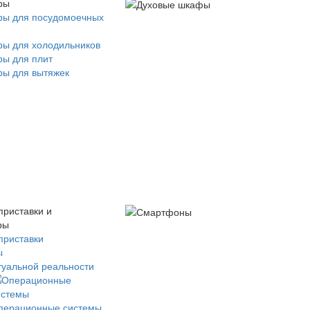
ры
ры для посудомоечных
ры для холодильников
ры для плит
ры для вытяжек
приставки и
ры
приставки
ы
туальной реальности
перационные системы