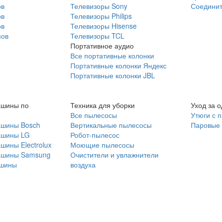
ов
Телевизоры Sony
Соединит
ов
Телевизоры Philips
ов
Телевизоры Hisense
мов
Телевизоры TCL
Портативное аудио
Все портативные колонки
Портативные колонки Яндекс
Портативные колонки JBL
ашины по
Техника для уборки
Уход за 
Все пылесосы
Утюги с 
ашины Bosch
Вертикальные пылесосы
Паровые
ашины LG
Робот-пылесос
шины Electrolux
Моющие пылесосы
ашины Samsung
Очистители и увлажнители
шины
воздуха