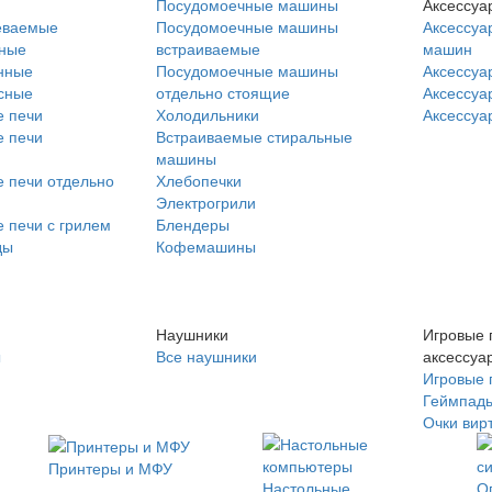
Посудомоечные машины
Аксессуа
еваемые
Посудомоечные машины
Аксессуа
нные
встраиваемые
машин
нные
Посудомоечные машины
Аксессуа
сные
отдельно стоящие
Аксессуа
 печи
Холодильники
Аксессуа
 печи
Встраиваемые стиральные
машины
 печи отдельно
Хлебопечки
Электрогрили
 печи с грилем
Блендеры
ды
Кофемашины
Наушники
Игровые 
ы
Все наушники
аксессуа
Игровые 
Геймпад
Очки вир
Принтеры и МФУ
Настольные
О