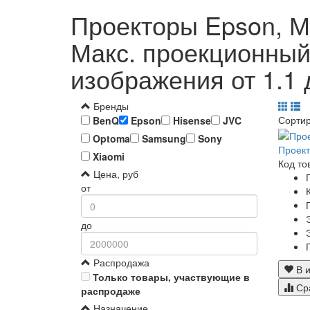
Проекторы Epson, Ми
Макс. проекционный 
изображения от 1.1 
Бренды
Сорти
BenQ
Epson
Hisense
JVC
Optoma
Samsung
Sony
Проект
Xiaomi
Код то
Цена, руб
от
до
Распродажа
В и
Только товары, участвующие в
Ср
распродаже
Назначение