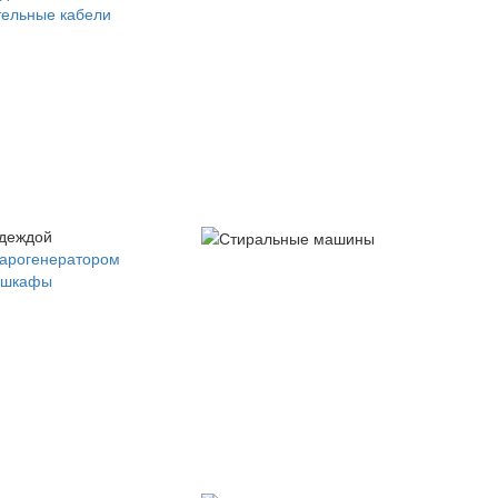
ельные кабели
одеждой
парогенератором
 шкафы