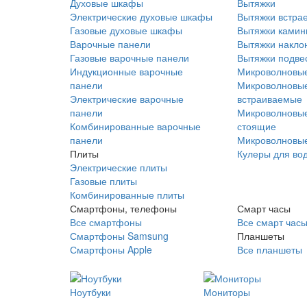
Духовые шкафы
Вытяжки
Электрические духовые шкафы
Вытяжки встра
Газовые духовые шкафы
Вытяжки ками
Варочные панели
Вытяжки накло
Газовые варочные панели
Вытяжки подве
Индукционные варочные
Микроволновые
панели
Микроволновые
Электрические варочные
встраиваемые
панели
Микроволновые
Комбинированные варочные
стоящие
панели
Микроволновые
Плиты
Кулеры для во
Электрические плиты
Газовые плиты
Комбинированные плиты
Смартфоны, телефоны
Смарт часы
Все смартфоны
Все смарт час
Смартфоны Samsung
Планшеты
Смартфоны Apple
Все планшеты
Ноутбуки
Мониторы