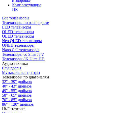
и здоровье
Комплектующие
ПК
Все телевизоры
Телевизоры по распродаже
LED телевизоры
OLED телевизоры
QLED телевизоры
Neo QLED телевизоры
QNED телевизоры
Nano Cell телевизоры
Телевизоры со Smart TV
Телевизоры 8K Ultra HD
Аудио техника
Саундбары
Музыкальные центры
Телевизоры по диагоналям
32" - 39" дюймов
40" - 43" дюймов
49" - 55" дюймов
58" - 65" дюймов
70" - 85" дюймов
86" - 120" дюймов
Hi-Fi техника