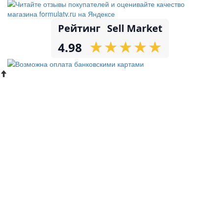
Рейтинг
Sell Market
★
★
★
★
★
★
★
★
★
★
4.98