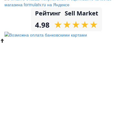
Рейтинг
Sell Market
★
★
★
★
★
★
★
★
★
★
4.98