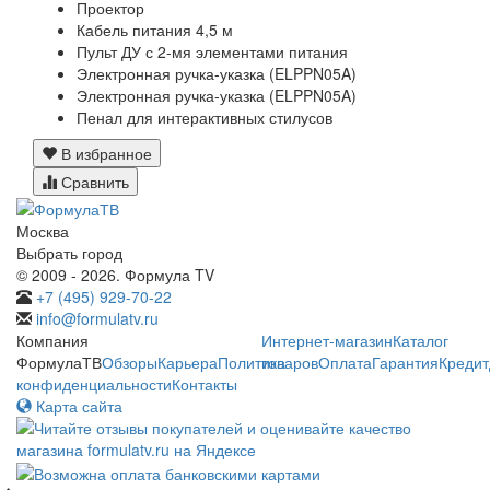
Проектор
Кабель питания 4,5 м
Пульт ДУ с 2-мя элементами питания
Электронная ручка-указка (ELPPN05A)
Электронная ручка-указка (ELPPN05A)
Пенал для интерактивных стилусов
В избранное
Сравнить
Москва
Выбрать город
© 2009 - 2026. Формула TV
+7 (495) 929-70-22
info@formulatv.ru
Компания
Интернет-магазин
Каталог
ФормулаТВ
Обзоры
Карьера
Политика
товаров
Оплата
Гарантия
Кредит
конфиденциальности
Контакты
Карта сайта