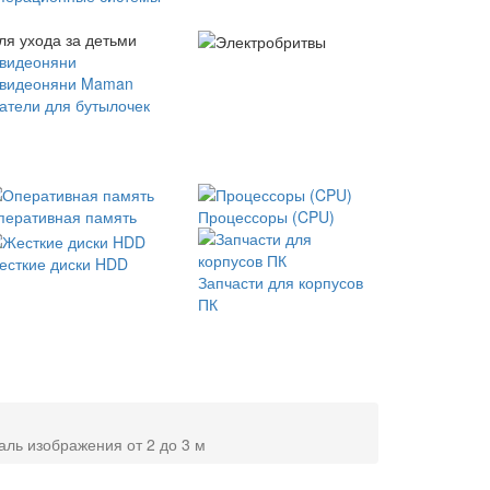
ля ухода за детьми
 видеоняни
 видеоняни Maman
атели для бутылочек
перативная память
Процессоры (CPU)
есткие диски HDD
Запчасти для корпусов
ПК
наль изображения от 2 до 3 м