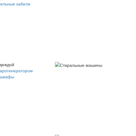
ельные кабели
одеждой
парогенератором
 шкафы