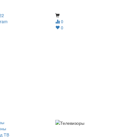
22
gram
0
0
ры
йны
д ТВ