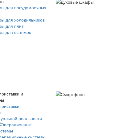
ры
ры для посудомоечных
ры для холодильников
ры для плит
ры для вытяжек
приставки и
ры
приставки
ы
туальной реальности
перационные системы