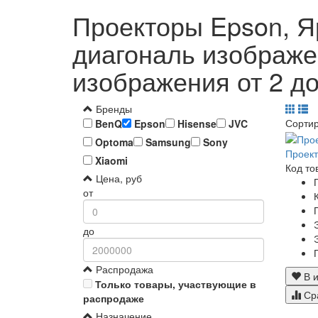
Проекторы Epson, Яр
диагональ изображен
изображения от 2 до
Бренды
Сорти
BenQ
Epson
Hisense
JVC
Optoma
Samsung
Sony
Проект
Xiaomi
Код то
Цена, руб
от
до
Распродажа
В и
Только товары, участвующие в
Ср
распродаже
Назначение