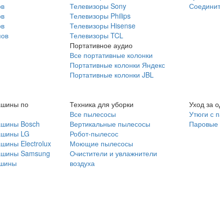
ов
Телевизоры Sony
Соединит
ов
Телевизоры Philips
ов
Телевизоры Hisense
мов
Телевизоры TCL
Портативное аудио
Все портативные колонки
Портативные колонки Яндекс
Портативные колонки JBL
ашины по
Техника для уборки
Уход за 
Все пылесосы
Утюги с 
ашины Bosch
Вертикальные пылесосы
Паровые
ашины LG
Робот-пылесос
шины Electrolux
Моющие пылесосы
ашины Samsung
Очистители и увлажнители
шины
воздуха