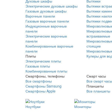
Духовые шкафы
Вытяжки
Электрические духовые шкафы
Вытяжки встра
Газовые духовые шкафы
Вытяжки ками
Варочные панели
Вытяжки накло
Газовые варочные панели
Вытяжки подве
Индукционные варочные
Микроволновые
панели
Микроволновые
Электрические варочные
встраиваемые
панели
Микроволновые
Комбинированные варочные
стоящие
панели
Микроволновые
Плиты
Кулеры для во
Электрические плиты
Газовые плиты
Комбинированные плиты
Смартфоны, телефоны
Смарт часы
Все смартфоны
Все смарт час
Смартфоны Samsung
Планшеты
Смартфоны Apple
Все планшеты
Ноутбуки
Мониторы