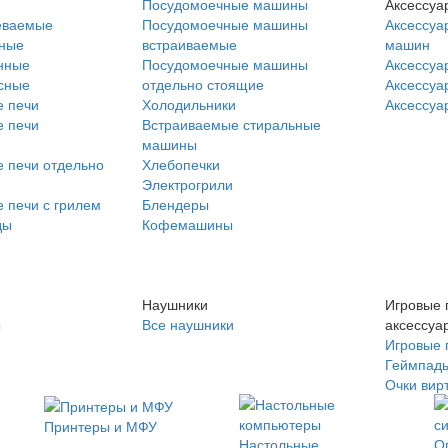
Посудомоечные машины
Аксессуа
еваемые
Посудомоечные машины
Аксессуа
нные
встраиваемые
машин
нные
Посудомоечные машины
Аксессуа
сные
отдельно стоящие
Аксессуа
 печи
Холодильники
Аксессуа
 печи
Встраиваемые стиральные
машины
 печи отдельно
Хлебопечки
Электрогрили
 печи с грилем
Блендеры
ды
Кофемашины
Наушники
Игровые 
ы
Все наушники
аксессуа
Игровые 
Геймпад
Очки вир
Принтеры и МФУ
Настольные
О