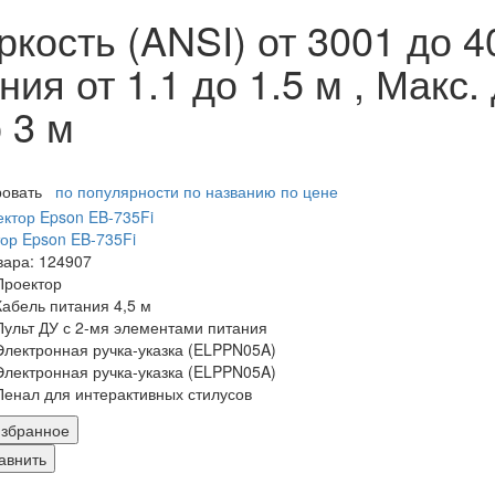
кость (ANSI) от 3001 до 4
ия от 1.1 до 1.5 м , Макс.
 3 м
ровать
по популярности
по названию
по цене
ор Epson EB-735Fi
вара: 124907
Проектор
Кабель питания 4,5 м
Пульт ДУ с 2-мя элементами питания
Электронная ручка-указка (ELPPN05A)
Электронная ручка-указка (ELPPN05A)
Пенал для интерактивных стилусов
збранное
авнить