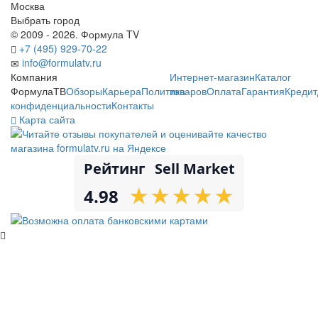
Москва
Выбрать город
© 2009 - 2026. Формула TV
+7 (495) 929-70-22
info@formulatv.ru
Компания
Интернет-магазин
Каталог
ФормулаТВ
Обзоры
Карьера
Политика
товаров
Оплата
Гарантия
Кредит
конфиденциальности
Контакты
Карта сайта
Рейтинг
Sell Market
★
★
★
★
★
★
★
★
★
★
4.98