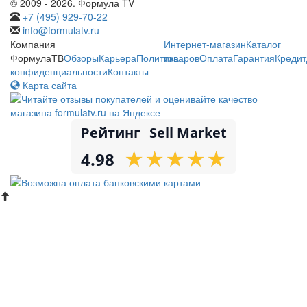
© 2009 - 2026. Формула TV
+7 (495) 929-70-22
info@formulatv.ru
Компания
Интернет-магазин
Каталог
ФормулаТВ
Обзоры
Карьера
Политика
товаров
Оплата
Гарантия
Кредит
конфиденциальности
Контакты
Карта сайта
Рейтинг
Sell Market
★
★
★
★
★
★
★
★
★
★
4.98