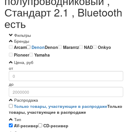
полупроводниковый ,
Стандарт 2.1 , Bluetooth
есть
Фильтры
Бренды
Arcam
Denon
Denon
Marantz
NAD
Onkyo
Pioneer
Yamaha
Цена, руб
от
до
Распродажа
Только товары, участвующие в распродаже
Только
товары, участвующие в распродаже
Тип
AV-ресивер
CD-ресивер