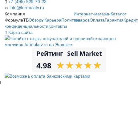
+7 (495) 929-70-22
info@formulatv.ru
Компания
Интернет-магазин
Каталог
ФормулаТВ
Обзоры
Карьера
Политика
товаров
Оплата
Гарантия
Кредит
конфиденциальности
Контакты
Карта сайта
Рейтинг
Sell Market
★
★
★
★
★
★
★
★
★
★
4.98