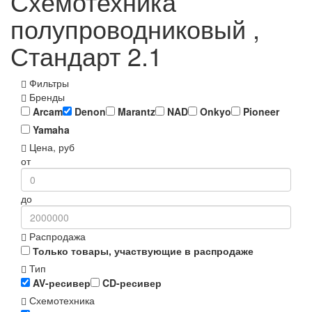
Схемотехника
полупроводниковый ,
Стандарт 2.1
Фильтры
Бренды
Arcam
Denon
Marantz
NAD
Onkyo
Pioneer
Yamaha
Цена, руб
от
до
Распродажа
Только товары, участвующие в распродаже
Тип
AV-ресивер
CD-ресивер
Схемотехника