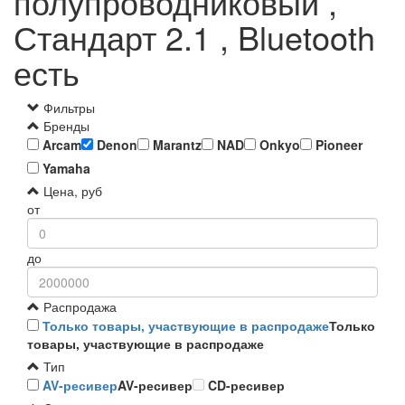
полупроводниковый ,
Стандарт 2.1 , Bluetooth
есть
Фильтры
Бренды
Arcam
Denon
Marantz
NAD
Onkyo
Pioneer
Yamaha
Цена, руб
от
до
Распродажа
Только товары, участвующие в распродаже
Только
товары, участвующие в распродаже
Тип
AV-ресивер
AV-ресивер
CD-ресивер