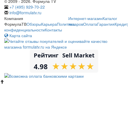
© 2009 - 2026. Формула TV
+7 (495) 929-70-22
info@formulatv.ru
Компания
Интернет-магазин
Каталог
ФормулаТВ
Обзоры
Карьера
Политика
товаров
Оплата
Гарантия
Кредит
конфиденциальности
Контакты
Карта сайта
Рейтинг
Sell Market
★
★
★
★
★
★
★
★
★
★
4.98