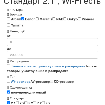
Стандарт 2.1 , Wi-Fi есть
Фильтры
Бренды
Arcam
Denon
Marantz
NAD
Onkyo
Pioneer
Yamaha
Цена, руб
от
до
Распродажа
Только товары, участвующие в распродаже
Только
товары, участвующие в распродаже
Тип
AV-ресивер
AV-ресивер
CD-ресивер
Схемотехника
полупроводниковый
Стандарт
2.1
2.2
5.2
7.2
9.2