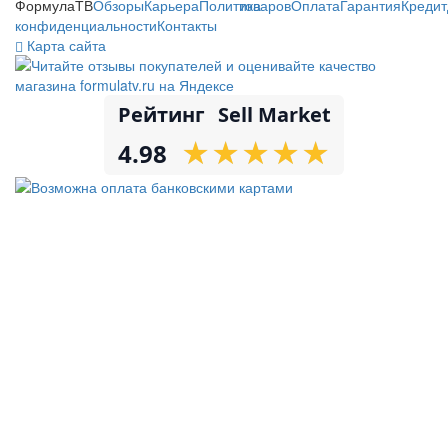
ФормулаТВ
Обзоры
Карьера
Политика
товаров
Оплата
Гарантия
Кредит
конфиденциальности
Контакты
Карта сайта
Рейтинг
Sell Market
★
★
★
★
★
★
★
★
★
★
4.98