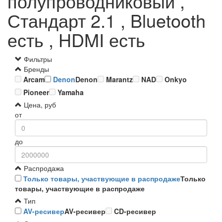
полупроводниковый ,
Стандарт 2.1 , Bluetooth
есть , HDMI есть
Фильтры
Бренды
Arcam
Denon
Denon
Marantz
NAD
Onkyo
Pioneer
Yamaha
Цена, руб
от
до
Распродажа
Только товары, участвующие в распродаже
Только
товары, участвующие в распродаже
Тип
AV-ресивер
AV-ресивер
CD-ресивер