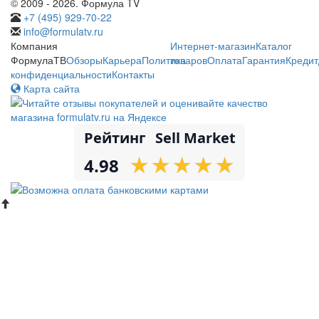
© 2009 - 2026. Формула TV
+7 (495) 929-70-22
info@formulatv.ru
Компания
Интернет-магазин
Каталог
ФормулаТВ
Обзоры
Карьера
Политика
товаров
Оплата
Гарантия
Кредит
конфиденциальности
Контакты
Карта сайта
Рейтинг
Sell Market
★
★
★
★
★
★
★
★
★
★
4.98