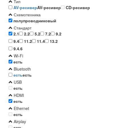
Тип
AV-ресивер
AV-ресивер
CD-ресивер
Схемотехника
полупроводниковый
Стандарт
2.1
2.2
5.2
7.2
9.2
9.4
11.2
11.4
13.2
9.4.6
Wi-Fi
есть
Bluetooth
есть
есть
USB
есть
HDMI
есть
Ethernet
есть
Airplay
есть