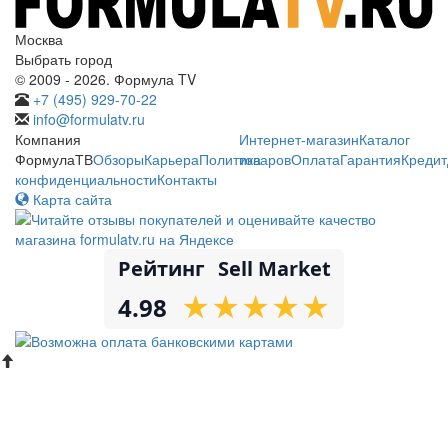
Москва
Выбрать город
© 2009 - 2026. Формула TV
+7 (495) 929-70-22
info@formulatv.ru
Компания
Интернет-магазин
Каталог
ФормулаТВ
Обзоры
Карьера
Политика
товаров
Оплата
Гарантия
Кредит
конфиденциальности
Контакты
Карта сайта
Рейтинг
Sell Market
★
★
★
★
★
★
★
★
★
★
4.98