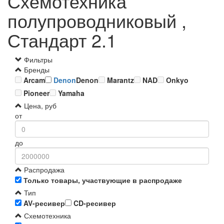
Схемотехника
полупроводниковый ,
Стандарт 2.1
Фильтры
Бренды
Arcam
Denon
Denon
Marantz
NAD
Onkyo
Pioneer
Yamaha
Цена, руб
от
до
Распродажа
Только товары, участвующие в распродаже
Тип
AV-ресивер
CD-ресивер
Схемотехника