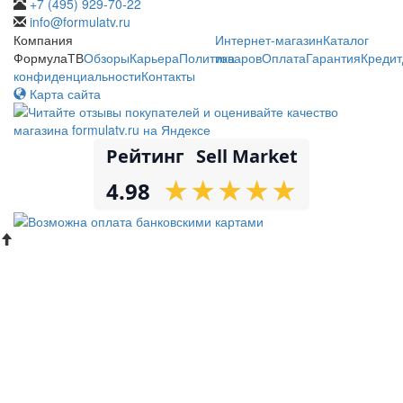
+7 (495) 929-70-22
info@formulatv.ru
Компания
Интернет-магазин
Каталог
ФормулаТВ
Обзоры
Карьера
Политика
товаров
Оплата
Гарантия
Кредит
конфиденциальности
Контакты
Карта сайта
Рейтинг
Sell Market
★
★
★
★
★
★
★
★
★
★
4.98