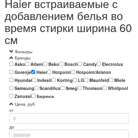
Haier встраиваемые с
добавлением белья во
время стирки ширина 60
см
Фильтры
Бренды
Asko
Atlant
Beko
Bosch
Candy
Electrolux
Gorenje
Haier
Hotpoint
Hotpoint/Ariston
Hyundai
Indesit
Korting
LG
Maunfeld
Miele
Samsung
Scandilux
Smeg
Thomson
Whirlpool
Zanussi
Бирюса
Цена, руб
от
до