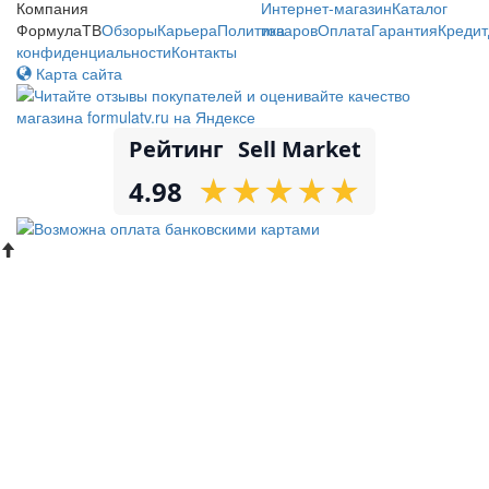
Компания
Интернет-магазин
Каталог
ФормулаТВ
Обзоры
Карьера
Политика
товаров
Оплата
Гарантия
Кредит
конфиденциальности
Контакты
Карта сайта
Рейтинг
Sell Market
★
★
★
★
★
★
★
★
★
★
4.98