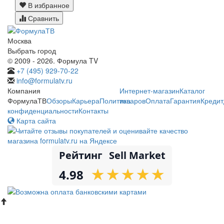
В избранное
Сравнить
Москва
Выбрать город
© 2009 - 2026. Формула TV
+7 (495) 929-70-22
info@formulatv.ru
Компания
Интернет-магазин
Каталог
ФормулаТВ
Обзоры
Карьера
Политика
товаров
Оплата
Гарантия
Кредит
конфиденциальности
Контакты
Карта сайта
Рейтинг
Sell Market
★
★
★
★
★
★
★
★
★
★
4.98