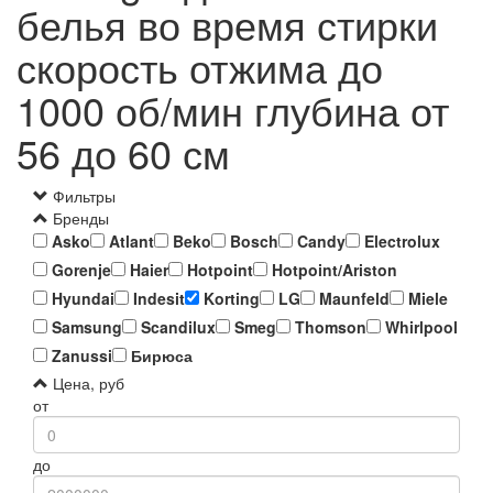
белья во время стирки
скорость отжима до
1000 об/мин глубина от
56 до 60 см
Фильтры
Бренды
Asko
Atlant
Beko
Bosch
Candy
Electrolux
Gorenje
Haier
Hotpoint
Hotpoint/Ariston
Hyundai
Indesit
Korting
LG
Maunfeld
Miele
Samsung
Scandilux
Smeg
Thomson
Whirlpool
Zanussi
Бирюса
Цена, руб
от
до