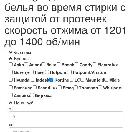
белья во время стирки с
защитой от протечек
скорость отжима от 1201
до 1400 об/мин
Фильтры
Бренды
Asko
Atlant
Beko
Bosch
Candy
Electrolux
Gorenje
Haier
Hotpoint
Hotpoint/Ariston
Hyundai
Indesit
Korting
LG
Maunfeld
Miele
Samsung
Scandilux
Smeg
Thomson
Whirlpool
Zanussi
Бирюса
Цена, руб
от
до