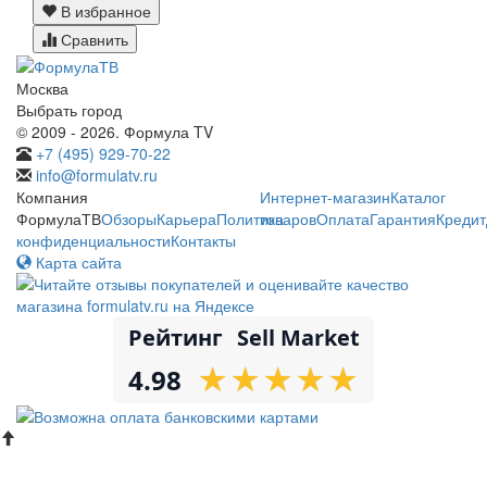
В избранное
Сравнить
Москва
Выбрать город
© 2009 - 2026. Формула TV
+7 (495) 929-70-22
info@formulatv.ru
Компания
Интернет-магазин
Каталог
ФормулаТВ
Обзоры
Карьера
Политика
товаров
Оплата
Гарантия
Кредит
конфиденциальности
Контакты
Карта сайта
Рейтинг
Sell Market
★
★
★
★
★
★
★
★
★
★
4.98