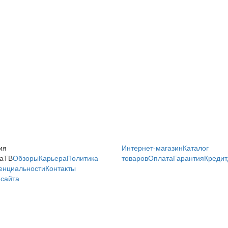
ия
Интернет-магазин
Каталог
аТВ
Обзоры
Карьера
Политика
товаров
Оплата
Гарантия
Кредит
енциальности
Контакты
сайта