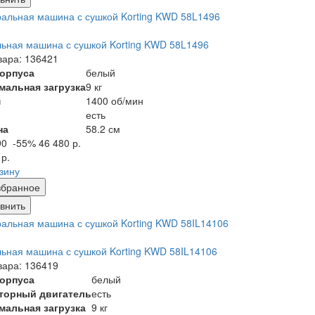
ьная машина с сушкой Korting KWD 58L1496
вара: 136421
корпуса
белый
мальная загрузка
9 кг
м
1400 об/мин
есть
на
58.2 см
90
-55%
46 480 р.
 р.
рзину
збранное
внить
ьная машина с сушкой Korting KWD 58IL14106
вара: 136419
корпуса
белый
торный двигатель
есть
мальная загрузка
9 кг