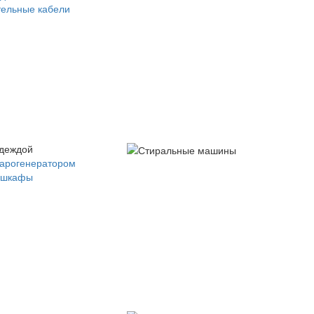
ельные кабели
одеждой
парогенератором
 шкафы