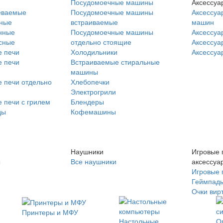
Посудомоечные машины
Аксессуа
еваемые
Посудомоечные машины
Аксессуа
нные
встраиваемые
машин
нные
Посудомоечные машины
Аксессуа
сные
отдельно стоящие
Аксессуа
 печи
Холодильники
Аксессуа
 печи
Встраиваемые стиральные
машины
 печи отдельно
Хлебопечки
Электрогрили
 печи с грилем
Блендеры
ды
Кофемашины
Наушники
Игровые 
ы
Все наушники
аксессуа
Игровые 
Геймпад
Очки вир
Принтеры и МФУ
Настольные
О