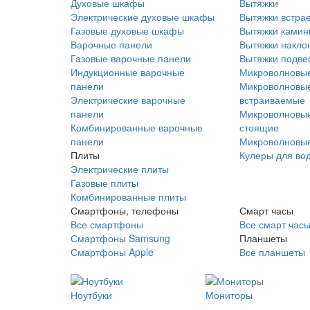
Духовые шкафы
Вытяжки
Электрические духовые шкафы
Вытяжки встра
Газовые духовые шкафы
Вытяжки ками
Варочные панели
Вытяжки накло
Газовые варочные панели
Вытяжки подве
Индукционные варочные
Микроволновые
панели
Микроволновые
Электрические варочные
встраиваемые
панели
Микроволновые
Комбинированные варочные
стоящие
панели
Микроволновые
Плиты
Кулеры для во
Электрические плиты
Газовые плиты
Комбинированные плиты
Смартфоны, телефоны
Смарт часы
Все смартфоны
Все смарт час
Смартфоны Samsung
Планшеты
Смартфоны Apple
Все планшеты
Ноутбуки
Мониторы