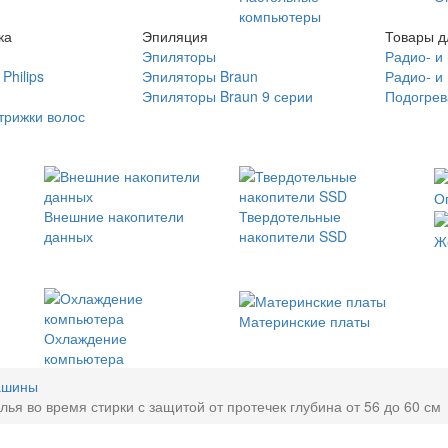
компьютеры
ка
Эпиляция
Товары д
Эпиляторы
Радио- и
Philips
Эпиляторы Braun
Радио- и
Эпиляторы Braun 9 серии
Подогрев
трижки волос
О
Внешние накопители
Твердотельные
данных
накопители SSD
Ж
Материнские платы
Охлаждение
компьютера
ашины
я во время стирки с защитой от протечек глубина от 56 до 60 см