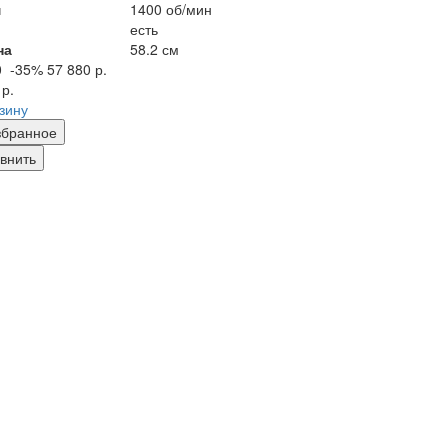
м
1400 об/мин
есть
на
58.2 см
0
-35%
57 880 р.
 р.
рзину
збранное
внить