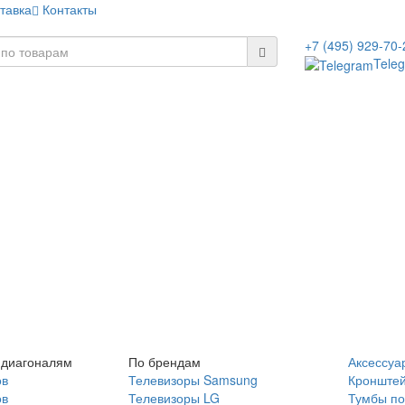
тавка
Контакты
+7 (495) 929-70-
Tele
 диагоналям
По брендам
Аксессуа
ов
Телевизоры Samsung
Кронште
ов
Телевизоры LG
Тумбы по