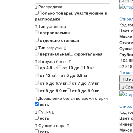
Распродажа
Только товары, участвующие в
Стирал
распродаже
Код то
Тип установки
Цвет 
встраиваемая
Макси
отдельно стоящая
Отжи
Тип загрузки
Сушка
вертикальная
фронтальная
Глуби
104 9
Загрузка белья
52 818
до 4.9 кг
от 10 до 11.9 кг
в ко
от 12 кг
от 5 до 5.9 кг
В и
от 6 до 6.9 кг
от 7 до 7.9 кг
Сра
от 8 до 8.9 кг
от 9 до 9.9 кг
Добавление белья во время стирки
есть
Стирал
Сушка
Код то
Цвет 
есть
Инвер
Функция пара
Макси
есть