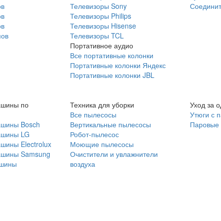
ов
Телевизоры Sony
Соединит
ов
Телевизоры Philips
ов
Телевизоры Hisense
мов
Телевизоры TCL
Портативное аудио
Все портативные колонки
Портативные колонки Яндекс
Портативные колонки JBL
ашины по
Техника для уборки
Уход за 
Все пылесосы
Утюги с 
ашины Bosch
Вертикальные пылесосы
Паровые
ашины LG
Робот-пылесос
шины Electrolux
Моющие пылесосы
ашины Samsung
Очистители и увлажнители
шины
воздуха