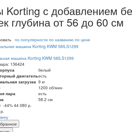
Korting с добавлением бе
ек глубина от 56 до 60 см
ровать
по популярности
по названию
по цене
ьная машина Korting KWM 58ILS1299
вара: 136424
корпуса
белый
торный двигатель
есть
мальная загрузка
9 кг
м
1200 об/мин
ия пара
есть
на
58.2 см
0
-44%
44 080 р.
 р.
рзину
збранное
внить