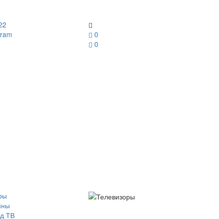
22
gram
0
0
ры
йны
д ТВ