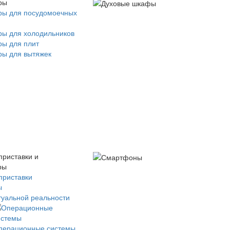
ры
ры для посудомоечных
ры для холодильников
ры для плит
ры для вытяжек
приставки и
ры
приставки
ы
туальной реальности
перационные системы