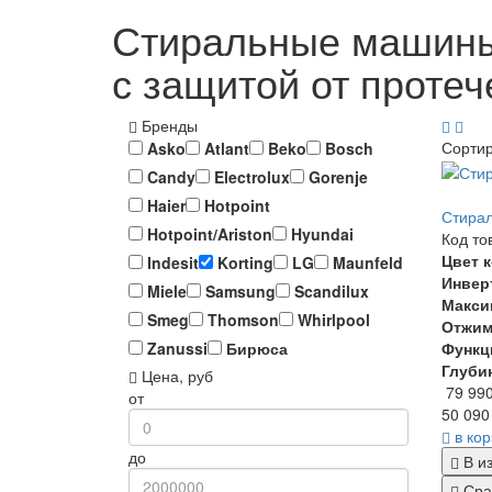
Стиральные машины 
с защитой от протеч
Бренды
Сорти
Asko
Atlant
Beko
Bosch
Candy
Electrolux
Gorenje
Haier
Hotpoint
Стирал
Hotpoint/Ariston
Hyundai
Код то
Цвет 
Indesit
Korting
LG
Maunfeld
Инвер
Miele
Samsung
Scandilux
Макси
Smeg
Thomson
Whirlpool
Отжи
Функц
Zanussi
Бирюса
Глуби
Цена, руб
79 99
от
50 090
в ко
до
В и
Сра