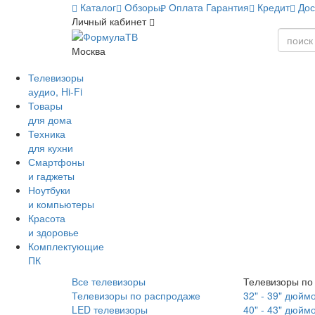
Каталог
Обзоры
Оплата
Гарантия
Кредит
Дос
Личный кабинет
Москва
Телевизоры
аудио, Hi-Fi
Товары
для дома
Техника
для кухни
Смартфоны
и гаджеты
Ноутбуки
и компьютеры
Красота
и здоровье
Комплектующие
ПК
Все телевизоры
Телевизоры по
Телевизоры по распродаже
32" - 39" дюйм
LED телевизоры
40" - 43" дюйм